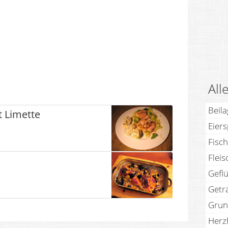
All
Beil
t Limette
Eier
Fisch
Fleis
Geflü
Getr
Grun
Herz