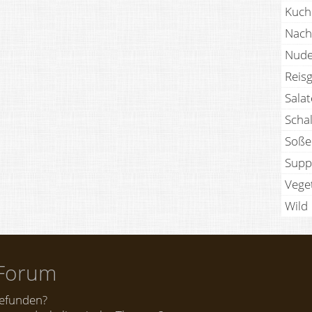
Kuch
Nach
Nude
Reisg
Sala
Scha
Soße
Supp
Vege
Wild
Forum
gefunden?