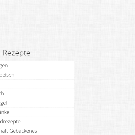
e Rezepte
agen
speisen
ch
gel
änke
drezepte
haft Gebackenes