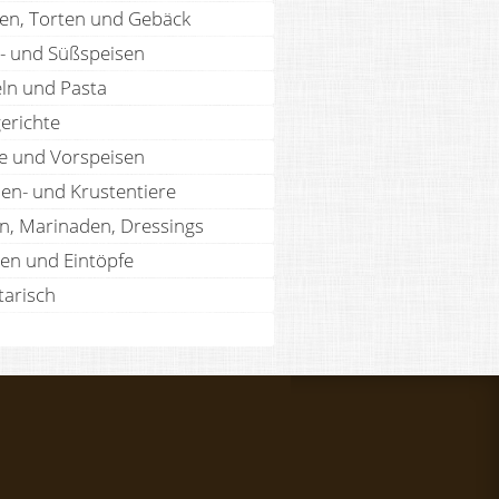
en, Torten und Gebäck
- und Süßspeisen
ln und Pasta
erichte
te und Vorspeisen
len- und Krustentiere
n, Marinaden, Dressings
en und Eintöpfe
tarisch