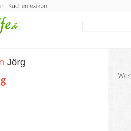
er
Küchenlexikon
on
Jörg
Wer
rg