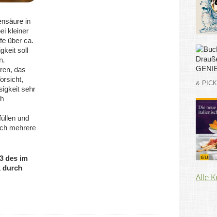
ensäure in
i kleiner
ufe über ca.
gkeit soll
n.
eren, das
orsicht,
& PIC
igkeit sehr
ch
füllen und
ich mehrere
/3 des im
 durch
Alle 