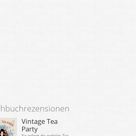
hbuchrezensionen
Vintage Tea
Party
So gelingt die perfekte Tea