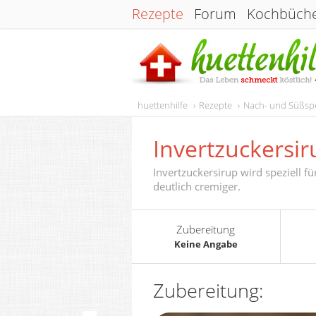
Rezepte
Forum
Kochbüch
huettenhilfe
Rezepte
Nach- und Süßsp
Invertzuckersir
Invertzuckersirup wird speziell fü
deutlich cremiger.
Zubereitung
Keine Angabe
Zubereitung: