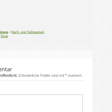
mlung
•
Nach- und Süßspeisen
•
Sirup
entar
ffentlicht.
Erforderliche Felder sind mit
*
markiert.