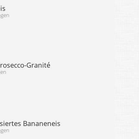
is
ngen
Prosecco-Granité
gen
isiertes Bananeneis
ngen