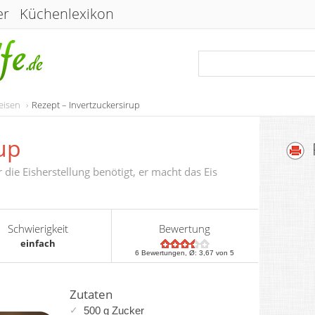
er
Küchenlexikon
eisen
Rezept – Invertzuckersirup
up
r die Eisherstellung benötigt, er macht das Eis
Schwierigkeit
Bewertung
einfach
6
Bewertungen, Ø:
3,67
von 5
Zutaten
500 g Zucker