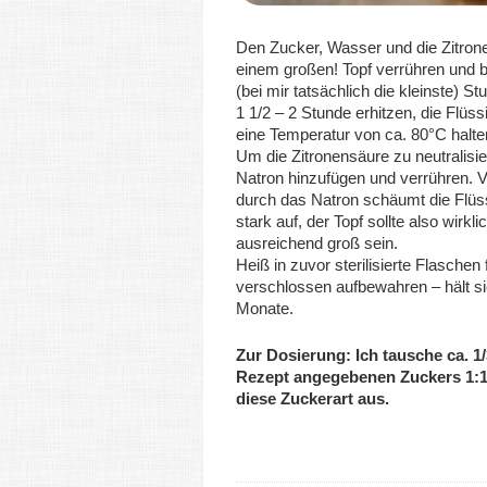
Den Zucker, Wasser und die Zitron
einem großen! Topf verrühren und be
(bei mir tatsächlich die kleinste) St
1 1/2 – 2 Stunde erhitzen, die Flüssi
eine Temperatur von ca. 80°C halte
Um die Zitronensäure zu neutralisi
Natron hinzufügen und verrühren. V
durch das Natron schäumt die Flüss
stark auf, der Topf sollte also wirkli
ausreichend groß sein.
Heiß in zuvor sterilisierte Flaschen 
verschlossen aufbewahren – hält s
Monate.
Zur Dosierung: Ich tausche ca. 1
Rezept angegebenen Zuckers 1:1
diese Zuckerart aus.