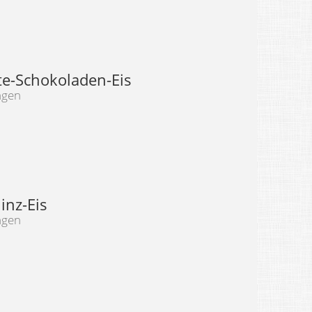
te-Schokoladen-Eis
ngen
inz-Eis
ngen