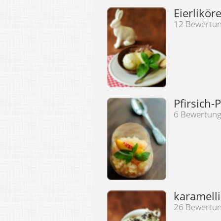
Eierliköre
12 Bewertu
Pfirsich-
6 Bewertun
karamell
26 Bewertu