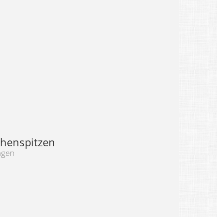
henspitzen
ngen