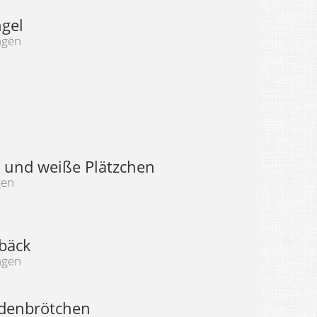
ngel
ngen
 und weiße Plätzchen
gen
ebäck
ngen
denbrötchen