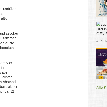
el umfüllen
as
äftig
ndiszucker
ut zusammen
& PIC
 bestaubte
 abdecken
nem vier
 in
Gabel
 Printen
em Abstand
 bestreichen
Alle 
d (ca. 12
m