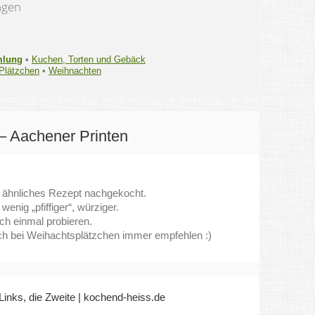
ngen
mlung
•
Kuchen, Torten und Gebäck
Plätzchen
•
Weihnachten
– Aachener Printen
n ähnliches Rezept nachgekocht.
wenig „pfiffiger“, würziger.
ch einmal probieren.
ch bei Weihachtsplätzchen immer empfehlen :)
nks, die Zweite | kochend-heiss.de