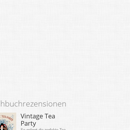
hbuchrezensionen
Vintage Tea
Party
So gelingt die perfekte Tea