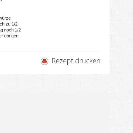
würze
ch zu 1/2
ng
noch 1/2
er übrigen
Rezept drucken