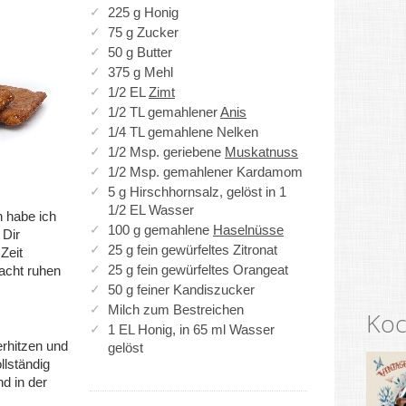
225 g Honig
75 g Zucker
50 g Butter
375 g Mehl
1/2 EL
Zimt
1/2 TL gemahlener
Anis
1/4 TL gemahlene Nelken
1/2 Msp. geriebene
Muskatnuss
1/2 Msp. gemahlener Kardamom
5 g Hirschhornsalz, gelöst in 1
1/2 EL Wasser
n habe ich
100 g gemahlene
Haselnüsse
 Dir
25 g fein gewürfeltes Zitronat
Zeit
25 g fein gewürfeltes Orangeat
Nacht ruhen
50 g feiner Kandiszucker
Milch zum Bestreichen
Koc
1 EL Honig, in 65 ml Wasser
erhitzen und
gelöst
llständig
nd in der