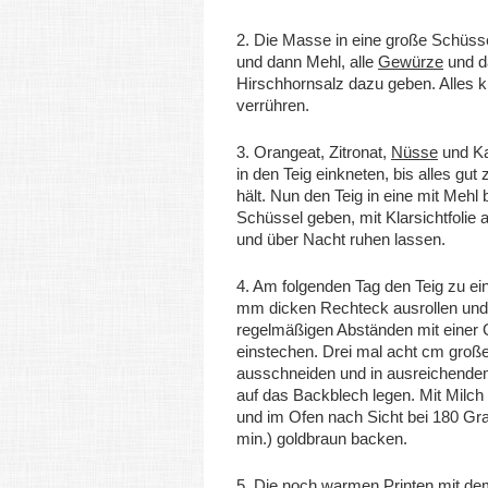
2. Die Masse in eine große Schüss
und dann Mehl, alle
Gewürze
und d
Hirschhornsalz dazu geben. Alles kr
verrühren.
3. Orangeat, Zitronat,
Nüsse
und Ka
in den Teig einkneten, bis alles g
hält. Nun den Teig in eine mit Mehl
Schüssel geben, mit Klarsichtfolie
und über Nacht ruhen lassen.
4. Am folgenden Tag den Teig zu ei
mm dicken Rechteck ausrollen und
regelmäßigen Abständen mit einer 
einstechen. Drei mal acht cm große
ausschneiden und in ausreichend
auf das Backblech legen. Mit Milch
und im Ofen nach Sicht bei 180 Gra
min.) goldbraun backen.
5. Die noch warmen Printen mit de