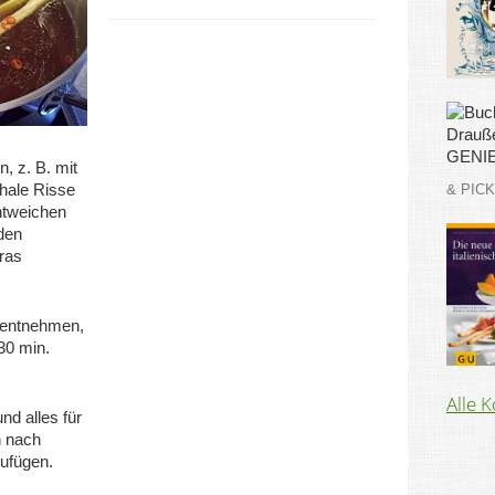
, z. B. mit
chale Risse
& PIC
ntweichen
den
ras
s entnehmen,
30 min.
Alle 
nd alles für
n nach
zufügen.