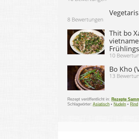
Vegetari
8 Bewertungen
Thit bo X
vietname
Frühling
10 Bewertu
Bo Kho (
13 Bewertu
Rezept veröffentlicht in:
Rezepte Sam
Schlagwörter:
Asiatisch
•
Nudeln
•
Rind