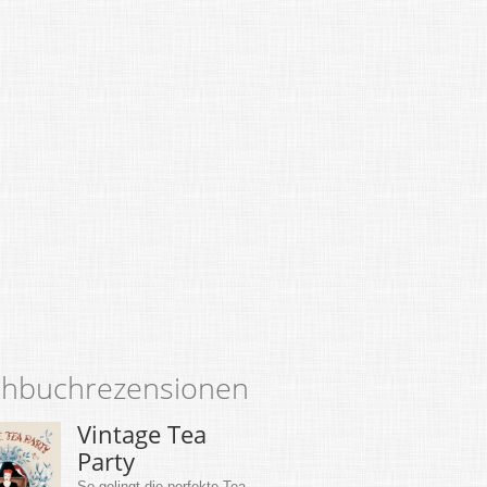
hbuchrezensionen
Vintage Tea
Party
So gelingt die perfekte Tea