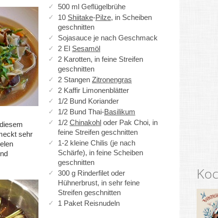
500 ml Geflügelbrühe
10
Shiitake
-
Pilze
, in Scheiben
geschnitten
Sojasauce je nach Geschmack
2 El
Sesamöl
2 Karotten, in feine Streifen
geschnitten
2 Stangen
Zitronengras
2 Kaffir Limonenblätter
1/2 Bund Koriander
1/2 Bund Thai-
Basilikum
1/2
Chinakohl
oder Pak Choi, in
 diesem
feine Streifen geschnitten
eckt sehr
1-2 kleine Chilis (je nach
ielen
Schärfe), in feine Scheiben
und
geschnitten
Koc
300 g Rinderfilet oder
Hühnerbrust, in sehr feine
Streifen geschnitten
1 Paket Reisnudeln