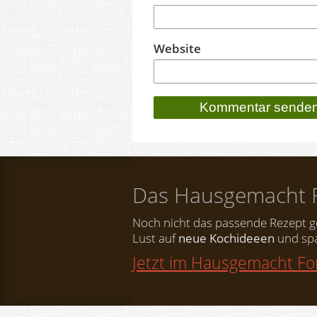
Website
Das Hausgemacht 
Noch nicht das passende Rezept 
Lust auf
neue Kochideeen
und spa
Jetzt im Hausgemacht F