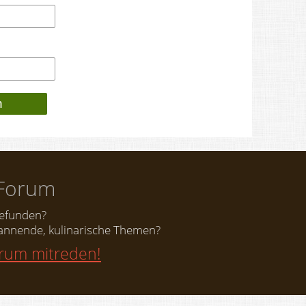
Forum
gefunden?
nnende, kulinarische Themen?
orum mitreden!