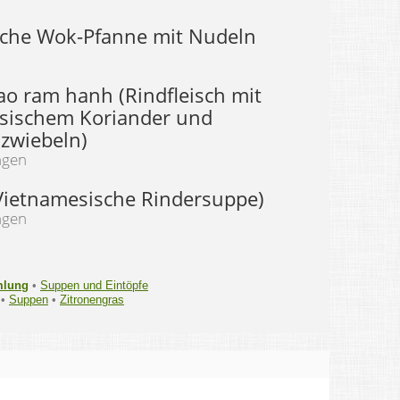
sche Wok-Pfanne mit Nudeln
ao ram hanh (Rindfleisch mit
sischem Koriander und
szwiebeln)
ngen
Vietnamesische Rindersuppe)
ngen
mlung
•
Suppen und Eintöpfe
•
Suppen
•
Zitronengras