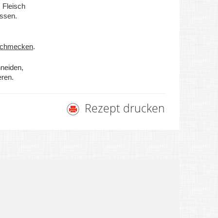
 Fleisch
assen.
schmecken
.
hneiden,
eren.
Rezept drucken