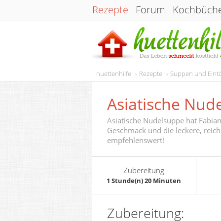
Rezepte
Forum
Kochbüch
huettenhilfe
Rezepte
Suppen und Eint
Asiatische Nud
Asiatische Nudelsuppe hat Fabian 
Geschmack und die leckere, reichl
empfehlenswert!
Zubereitung
1 Stunde(n) 20 Minuten
Zubereitung: