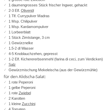
1 daumengrosses Stück frischer Ingwer, gehackt
2-3 Elf.
Olivenöl
1 Tlf. Currypulver Madras
1 Msp. Chilipulver
1 Msp. Kardamompulver
1 Lorbeerblatt
1 Stück Zimtstange, 3 cm
1 Gewürznelke
1.5-2 dl Wasser
4-5 Knoblauchzehen, gepresst
1-2 Elf. Kicherererbsenmehl (farina di ceci, zum Verdicken)
Salz
Gewürzmischung Mekeleischa (aus der Gewürzmühle)
für den Alidscha-Salat:
1 rote Peperoni
1 gelbe Peperoni
1 rote
Zwiebel
2 Karotten
1 kleine
Zucchini
4
Tomaten