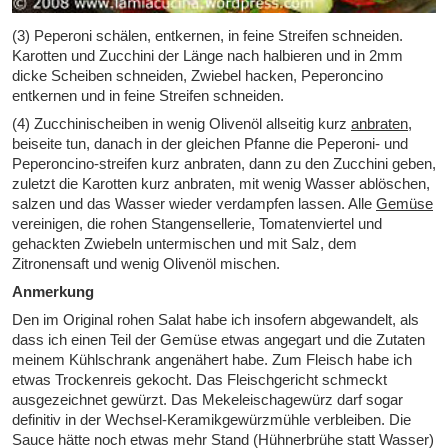
(3) Peperoni schälen, entkernen, in feine Streifen schneiden.
Karotten und Zucchini der Länge nach halbieren und in 2mm
dicke Scheiben schneiden, Zwiebel hacken, Peperoncino
entkernen und in feine Streifen schneiden.
(4) Zucchinischeiben in wenig Olivenöl allseitig kurz
anbraten
,
beiseite tun, danach in der gleichen Pfanne die Peperoni- und
Peperoncino-streifen kurz anbraten, dann zu den Zucchini geben,
zuletzt die Karotten kurz anbraten, mit wenig Wasser ablöschen,
salzen und das Wasser wieder verdampfen lassen. Alle
Gemüse
vereinigen, die rohen Stangensellerie, Tomatenviertel und
gehackten Zwiebeln untermischen und mit Salz, dem
Zitronensaft und wenig Olivenöl mischen.
Anmerkung
Den im Original rohen Salat habe ich insofern abgewandelt, als
dass ich einen Teil der Gemüse etwas angegart und die Zutaten
meinem Kühlschrank angenähert habe. Zum Fleisch habe ich
etwas Trockenreis gekocht. Das Fleischgericht schmeckt
ausgezeichnet gewürzt. Das Mekeleischagewürz darf sogar
definitiv in der Wechsel-Keramikgewürzmühle verbleiben. Die
Sauce hätte noch etwas mehr Stand (Hühnerbrühe statt Wasser)