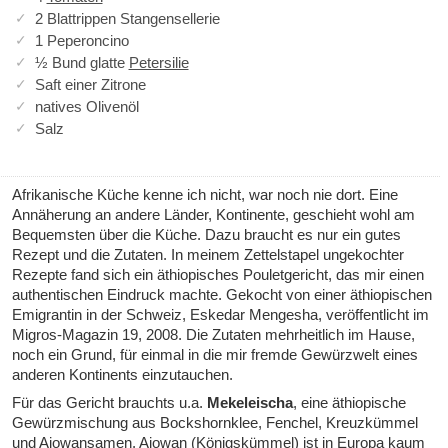
2 Blattrippen Stangensellerie
1 Peperoncino
½ Bund glatte
Petersilie
Saft einer Zitrone
natives Olivenöl
Salz
Afrikanische Küche kenne ich nicht, war noch nie dort. Eine
Annäherung an andere Länder, Kontinente, geschieht wohl am
Bequemsten über die Küche. Dazu braucht es nur ein gutes
Rezept und die Zutaten. In meinem Zettelstapel ungekochter
Rezepte fand sich ein äthiopisches Pouletgericht, das mir einen
authentischen Eindruck machte. Gekocht von einer äthiopischen
Emigrantin in der Schweiz, Eskedar Mengesha, veröffentlicht im
Migros-Magazin 19, 2008. Die Zutaten mehrheitlich im Hause,
noch ein Grund, für einmal in die mir fremde Gewürzwelt eines
anderen Kontinents einzutauchen.
Für das Gericht brauchts u.a.
Mekeleischa
, eine äthiopische
Gewürzmischung aus
Bockshornklee
,
Fenchel
,
Kreuzkümmel
und
Ajowansamen
. Ajowan (Königskümmel) ist in Europa kaum