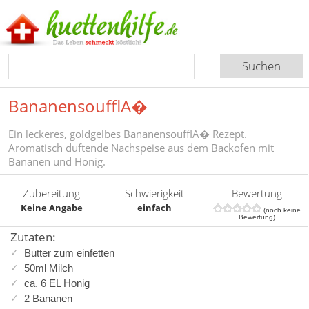
BananensoufflA�
Ein leckeres, goldgelbes BananensoufflA� Rezept.
Aromatisch duftende Nachspeise aus dem Backofen mit
Bananen und Honig.
Zubereitung
Schwierigkeit
Bewertung
Keine Angabe
einfach
(noch keine
Bewertung)
Zutaten:
Butter zum einfetten
50ml Milch
ca. 6 EL Honig
2
Bananen