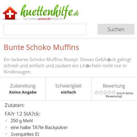
Bunte Schoko Muffins
Ein leckeres Schoko Muffins Rezept. Dieses GebA�ck gelingt
schnell und einfach und zaubert ein LA�cheln nicht nur in
Kinderaugen.
Zubereitung
Schwierigkeit
Bewertung
Keine Angabe
einfach
(noch keine
Bewertung)
Zutaten:
FA?r 12 StA?ck:
250 g Mehl
eine halbe TA?te Backpulver
1verquirltes Ei