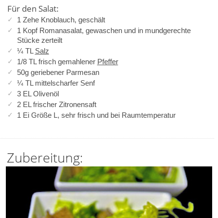
Für den Salat:
1 Zehe Knoblauch, geschält
1 Kopf Romanasalat, gewaschen und in mundgerechte
Stücke zerteilt
¼ TL
Salz
1/8 TL frisch gemahlener
Pfeffer
50g geriebener Parmesan
¼ TL mittelscharfer Senf
3 EL Olivenöl
2 EL frischer Zitronensaft
1 Ei Größe L, sehr frisch und bei Raumtemperatur
Zubereitung: