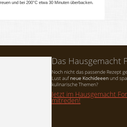
reuen und bei 200°C etwa 30 Minuten überbacken.
Das Hausgemacht 
Noch nicht das passende Rezept g
Lust auf
neue Kochideeen
und spa
kulinarische Themen?
Jetzt im Hausgemacht F
mitreden!