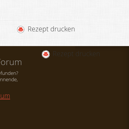
Rezept drucken
Rezept drucken
Forum
efunden?
nnende,
orum