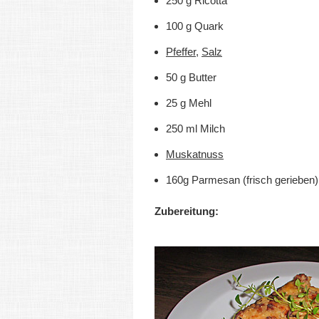
250 g Ricotta
100 g Quark
Pfeffer
,
Salz
50 g Butter
25 g Mehl
250 ml Milch
Muskatnuss
160g Parmesan (frisch gerieben)
Zubereitung: