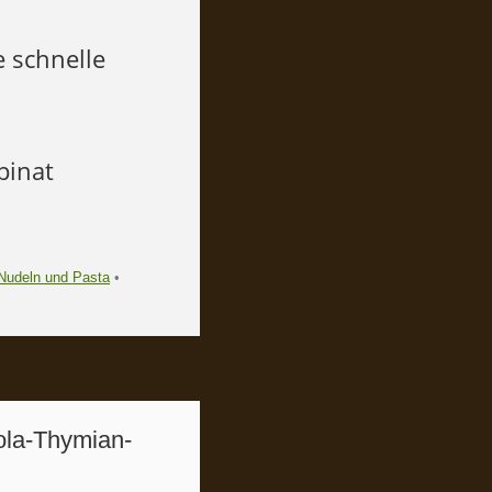
e schnelle
pinat
Nudeln und Pasta
•
ola-Thymian-