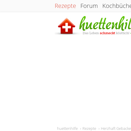
Rezepte
Forum
Kochbüch
huettenhilfe
Rezepte
Herzhaft Geback