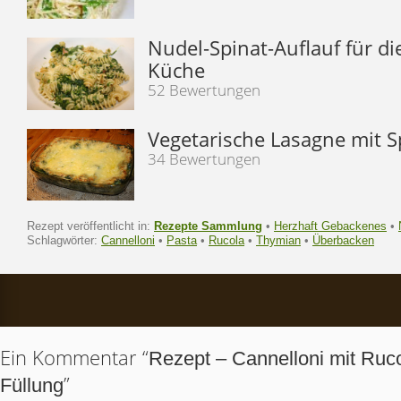
Nudel-Spinat-Auflauf für di
Küche
52 Bewertungen
Vegetarische Lasagne mit S
34 Bewertungen
Rezept veröffentlicht in:
Rezepte Sammlung
•
Herzhaft Gebackenes
•
Schlagwörter:
Cannelloni
•
Pasta
•
Rucola
•
Thymian
•
Überbacken
Ein Kommentar “
Rezept – Cannelloni mit Ruc
”
Füllung