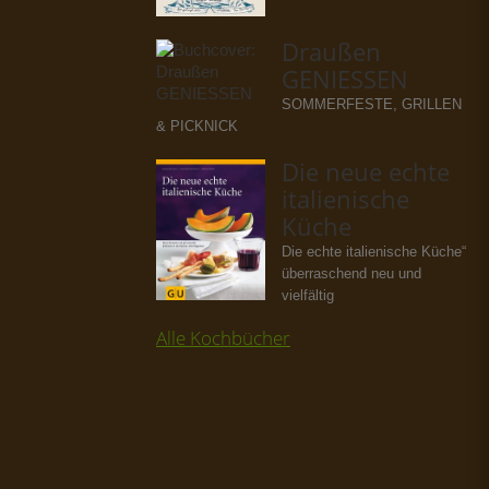
Draußen
GENIESSEN
SOMMERFESTE, GRILLEN
& PICKNICK
Die neue echte
italienische
Küche
Die echte italienische Küche“
überraschend neu und
vielfältig
Alle Kochbücher