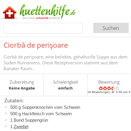
Ciorbă de perişoare
Ciorbă de perişoare, eine beliebte, gehaltvolle Suppe aus dem
Süden Rumäniens. Diese Rezeptversion stammt aus dem
Banater Raum.
Zubereitung
Schwierigkeit
Bewertung
Keine Angabe
einfach
16
Bewertungen, Ø:
3,38
von 5
Zutaten:
500 g Suppenknochen vom Schwein
500 g Hackfleisch vom Schwein
1 Bund Suppengrün
1
Zwiebel