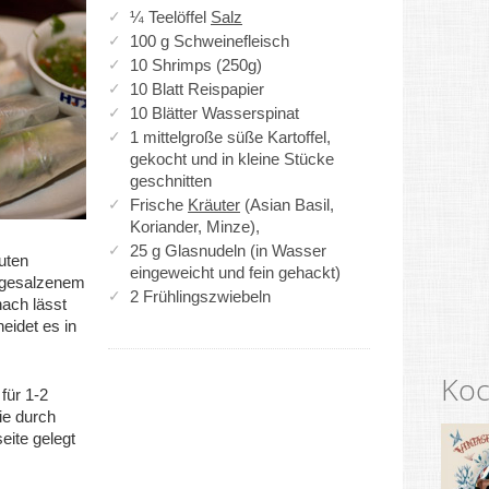
¼ Teelöffel
Salz
100 g Schweinefleisch
10 Shrimps (250g)
10 Blatt Reispapier
10 Blätter Wasserspinat
1 mittelgroße süße Kartoffel,
gekocht und in kleine Stücke
geschnitten
Frische
Kräuter
(Asian Basil,
Koriander, Minze),
25 g Glasnudeln (in Wasser
uten
eingeweicht und fein gehackt)
t gesalzenem
2 Frühlingszwiebeln
ach lässt
eidet es in
Koc
für 1-2
ie durch
eite gelegt