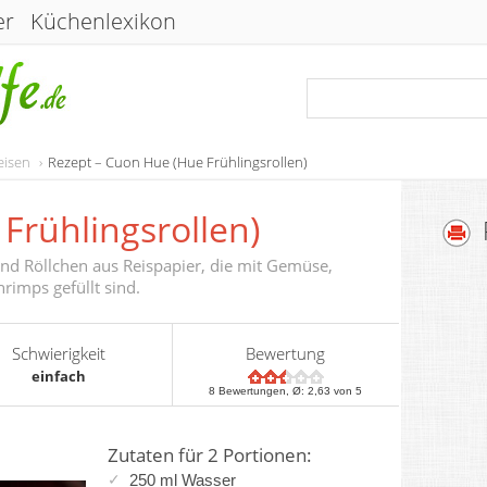
er
Küchenlexikon
eisen
Rezept – Cuon Hue (Hue Frühlingsrollen)
Frühlingsrollen)
ind Röllchen aus Reispapier, die mit Gemüse,
rimps gefüllt sind.
Schwierigkeit
Bewertung
einfach
8
Bewertungen, Ø:
2,63
von 5
Zutaten für 2 Portionen:
250 ml Wasser