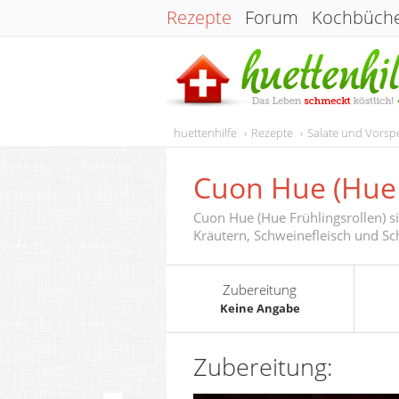
Rezepte
Forum
Kochbüch
huettenhilfe
Rezepte
Salate und Vorsp
Cuon Hue (Hue 
Cuon Hue (Hue Frühlingsrollen) s
Kräutern, Schweinefleisch und Sch
Zubereitung
Keine Angabe
Zubereitung: