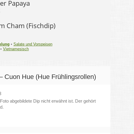
er Papaya
g
 Cham (Fischdip)
mlung
•
Salate und Vorspeisen
•
Vietnamesisch
– Cuon Hue (Hue Frühlingsrollen)
3
Foto abgebildete Dip nicht erwähnt ist. Der gehört
d.