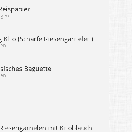
Reispapier
ngen
 Kho (Scharfe Riesengarnelen)
gen
sisches Baguette
gen
e Riesengarnelen mit Knoblauch