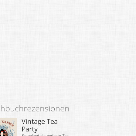
hbuchrezensionen
Vintage Tea
Party
So gelingt die perfekte Tea