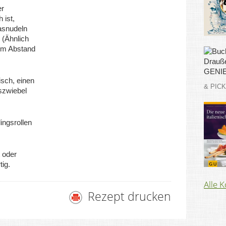
er
 ist,
asnudeln
 (Ähnlich
em Abstand
isch, einen
& PIC
szwiebel
ingsrollen
 oder
ig.
Alle 
Rezept drucken