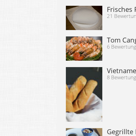
Frisches 
21 Bewertu
Tom Cang
6 Bewertun
Vietname
8 Bewertun
Gegrillt