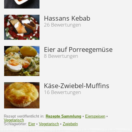
Hassans Kebab
26 Bewertungen
Eier auf Porreegemüse
8 Bewertungen
Käse-Zwiebel-Muffins
16 Bewertungen
Rezept veröffentlicht in:
Rezepte Sammlung
•
Eierspeisen
•
Vegetarisch
Schlagwörter:
Eier
•
Vegetarisch
•
Zwiebeln