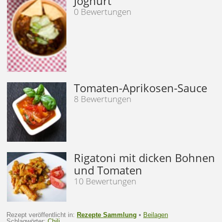
Joghurt
0 Bewertungen
Tomaten-Aprikosen-Sauce
8 Bewertungen
Rigatoni mit dicken Bohnen
und Tomaten
10 Bewertungen
Rezept veröffentlicht in:
Rezepte Sammlung
•
Beilagen
Schlagwörter:
Chili