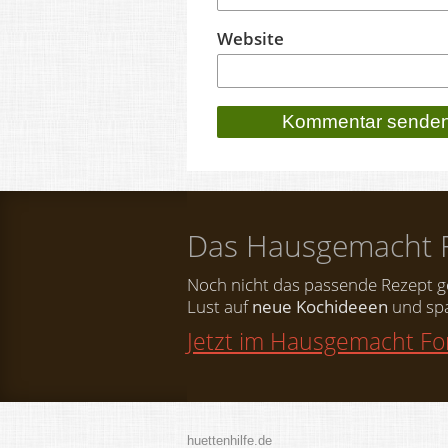
Website
Das Hausgemacht 
Noch nicht das passende Rezept 
Lust auf
neue Kochideeen
und spa
Jetzt im Hausgemacht F
huettenhilfe.de