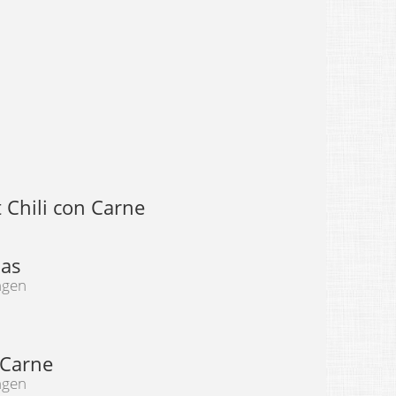
 Chili con Carne
las
ngen
 Carne
ngen