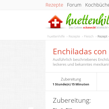
Rezepte
Forum
Kochbüch
huettenhilfe
Rezepte
Fleisch
Rezept 
Enchiladas con
Ausführlich beschriebenes Enchila
leckeres und bekanntes mexikani
Zubereitung
1 Stunde(n) 15 Minuten
Zubereitung: