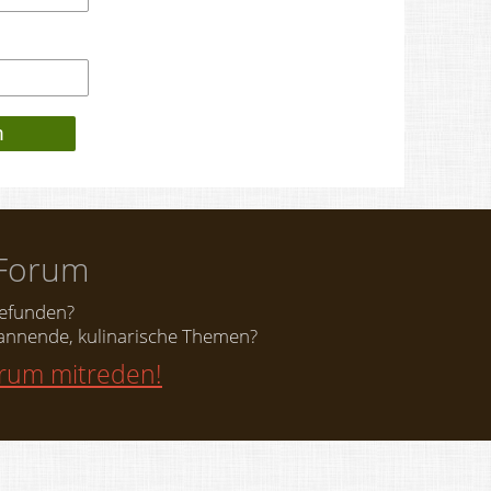
Forum
gefunden?
nnende, kulinarische Themen?
orum mitreden!