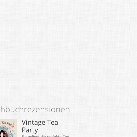
hbuchrezensionen
Vintage Tea
Party
So gelingt die perfekte Tea