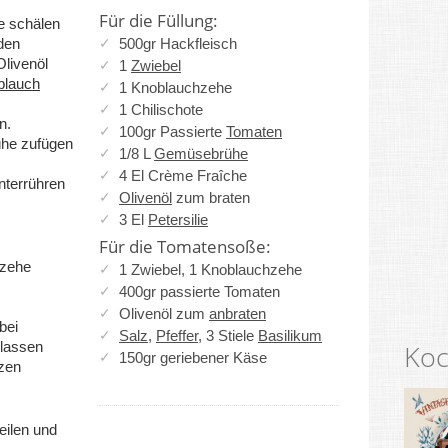
Für die Füllung:
e schälen
iden
500gr Hackfleisch
Olivenöl
1
Zwiebel
blauch
1 Knoblauchzehe
1 Chilischote
n.
100gr Passierte
Tomaten
he zufügen
1/8 L
Gemüsebrühe
4 El Crème Fraîche
nterrühren
Olivenöl
zum braten
3 El
Petersilie
Für die Tomatensoße:
hzehe
1 Zwiebel, 1 Knoblauchzehe
400gr passierte Tomaten
Olivenöl zum
anbraten
bei
Salz
,
Pfeffer
, 3 Stiele
Basilikum
 lassen
Koc
150gr geriebener Käse
rzen
teilen und