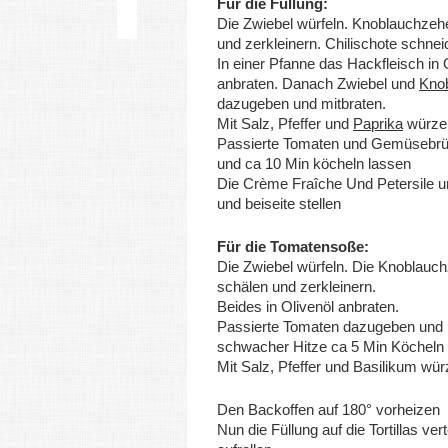
Für die Füllung:
Die Zwiebel würfeln. Knoblauchzeh
und zerkleinern. Chilischote schne
In einer Pfanne das Hackfleisch in 
anbraten. Danach Zwiebel und
Kno
dazugeben und mitbraten.
Mit Salz, Pfeffer und
Paprika
würze
Passierte Tomaten und Gemüsebrü
und ca 10 Min köcheln lassen
Die Crème Fraîche Und Petersile u
und beiseite stellen
Für die Tomatensoße:
Die Zwiebel würfeln. Die Knoblauc
schälen und zerkleinern.
Beides in Olivenöl anbraten.
Passierte Tomaten dazugeben und 
schwacher Hitze ca 5 Min Köcheln
Mit Salz, Pfeffer und Basilikum wü
Den Backoffen auf 180° vorheizen
Nun die Füllung auf die Tortillas ver