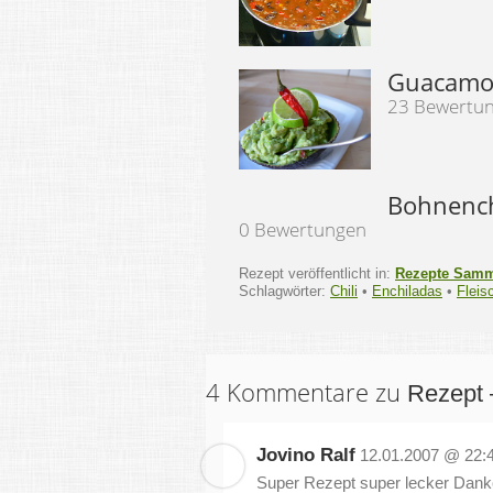
Guacamo
23 Bewertu
Bohnench
0 Bewertungen
Rezept veröffentlicht in:
Rezepte Sam
Schlagwörter:
Chili
•
Enchiladas
•
Fleis
4 Kommentare zu
Rezept 
Jovino Ralf
12.01.2007 @ 22:
Super Rezept super lecker Danke