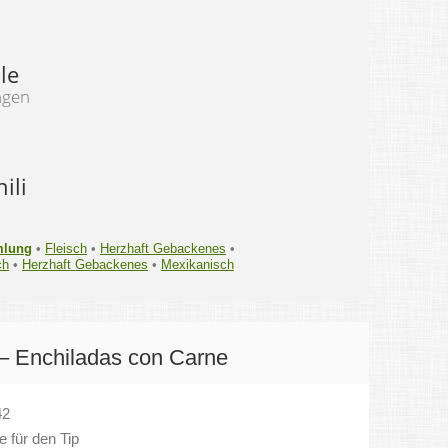
le
ngen
ili
mlung
•
Fleisch
•
Herzhaft Gebackenes
•
ch
•
Herzhaft Gebackenes
•
Mexikanisch
– Enchiladas con Carne
42
 für den Tip