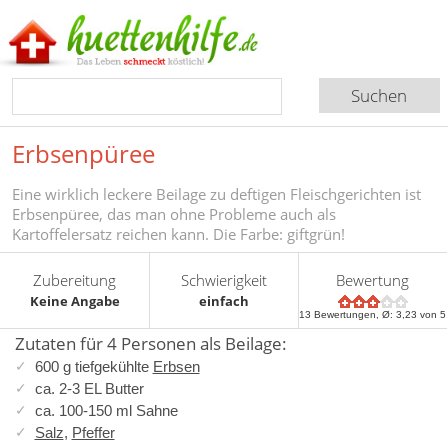
Erbsenpüree
Eine wirklich leckere Beilage zu deftigen Fleischgerichten ist
Erbsenpüree, das man ohne Probleme auch als
Kartoffelersatz reichen kann. Die Farbe: giftgrün!
Zubereitung
Schwierigkeit
Bewertung
Keine Angabe
einfach
13
Bewertungen, Ø:
3,23
von 5
Zutaten für 4 Personen als Beilage:
600 g tiefgekühlte
Erbsen
ca. 2-3 EL Butter
ca. 100-150 ml Sahne
Salz
,
Pfeffer