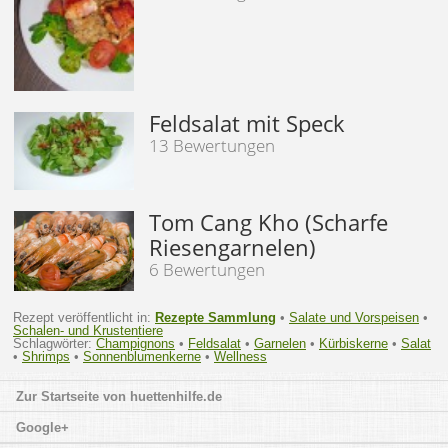
Feldsalat mit Speck
13 Bewertungen
Tom Cang Kho (Scharfe
Riesengarnelen)
6 Bewertungen
Rezept veröffentlicht in:
Rezepte Sammlung
•
Salate und Vorspeisen
•
Schalen- und Krustentiere
Schlagwörter:
Champignons
•
Feldsalat
•
Garnelen
•
Kürbiskerne
•
Salat
•
Shrimps
•
Sonnenblumenkerne
•
Wellness
huettenhilfe.de
Google+