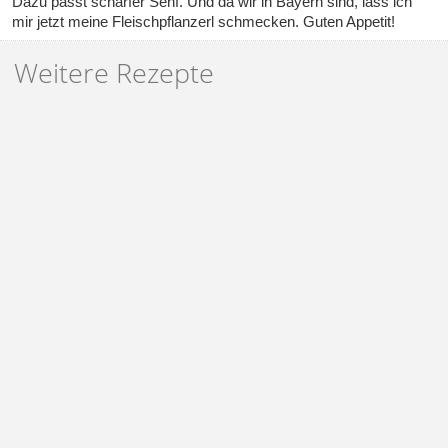
Dazu passt scharfer Senf. Und da wir in Bayern sind, lass ich
mir jetzt meine
Fleischpflanzerl
schmecken. Guten Appetit!
Weitere Rezepte