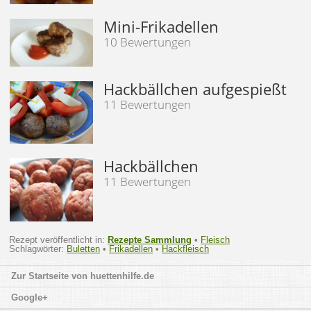
Mini-Frikadellen
10 Bewertungen
Hackbällchen aufgespießt
11 Bewertungen
Hackbällchen
11 Bewertungen
Rezept veröffentlicht in:
Rezepte Sammlung
•
Fleisch
Schlagwörter:
Buletten
•
Frikadellen
•
Hackfleisch
huettenhilfe.de
Google+