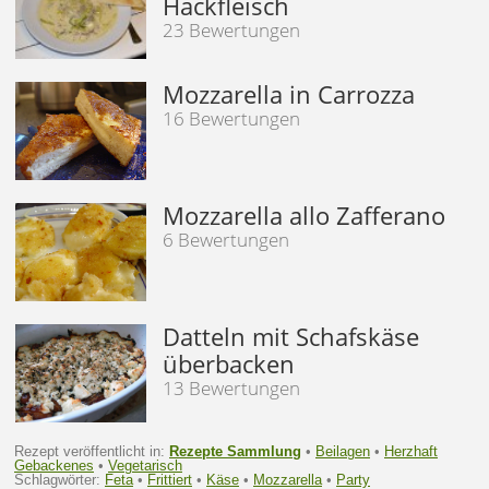
Hackfleisch
23 Bewertungen
Mozzarella in Carrozza
16 Bewertungen
Mozzarella allo Zafferano
6 Bewertungen
Datteln mit Schafskäse
überbacken
13 Bewertungen
Rezept veröffentlicht in:
Rezepte Sammlung
•
Beilagen
•
Herzhaft
Gebackenes
•
Vegetarisch
Schlagwörter:
Feta
•
Frittiert
•
Käse
•
Mozzarella
•
Party