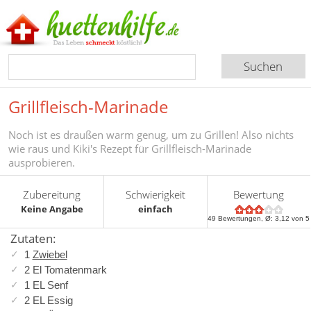
Grillfleisch-Marinade
Noch ist es draußen warm genug, um zu Grillen! Also nichts
wie raus und Kiki's Rezept für Grillfleisch-Marinade
ausprobieren.
Zubereitung
Schwierigkeit
Bewertung
Keine Angabe
einfach
49
Bewertungen, Ø:
3,12
von 5
Zutaten:
1
Zwiebel
2 El Tomatenmark
1 EL Senf
2 EL Essig