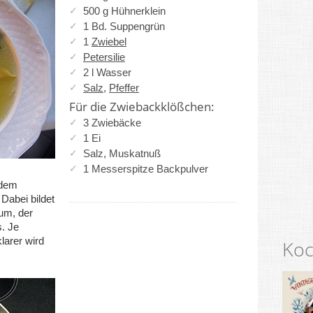
500 g Hühnerklein
1 Bd. Suppengrün
1
Zwiebel
Petersilie
2 l Wasser
Salz
,
Pfeffer
Für die Zwiebackklößchen:
3 Zwiebäcke
1 Ei
Salz, Muskatnuß
1 Messerspitze Backpulver
 dem
Dabei bildet
um, der
. Je
larer wird
Koc