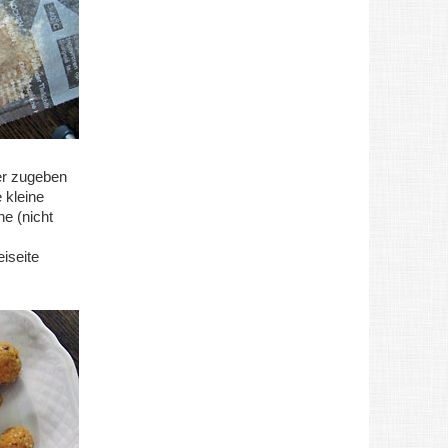
er zugeben
 kleine
he (nicht
iseite