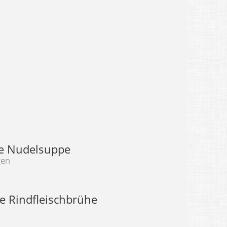
he Nudelsuppe
gen
e Rindfleischbrühe