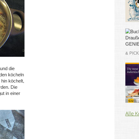
& PIC
und die
nden köcheln
hin köchelt,
rden. Die
t in einer
Alle 