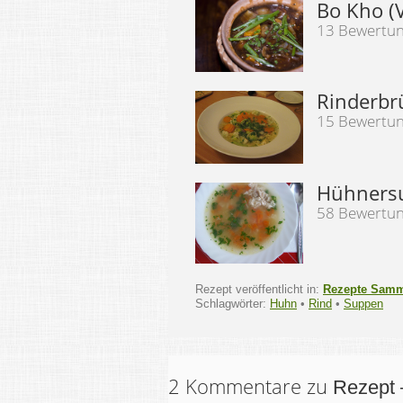
Bo Kho (
13 Bewertu
Rinderbr
15 Bewertu
Hühners
58 Bewertu
Rezept veröffentlicht in:
Rezepte Sam
Schlagwörter:
Huhn
•
Rind
•
Suppen
2 Kommentare zu
Rezept 