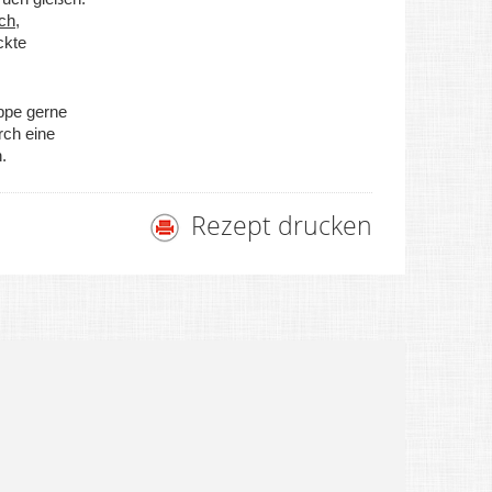
ich
,
ckte
ppe gerne
rch eine
.
Rezept drucken