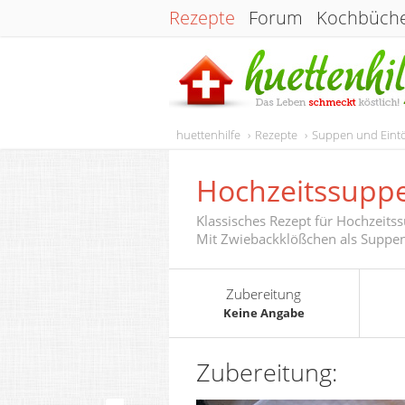
Rezepte
Forum
Kochbüch
huettenhilfe
Rezepte
Suppen und Eint
Hochzeitssupp
Klassisches Rezept für Hochzeits
Mit Zwiebackklößchen als Suppen
Zubereitung
Keine Angabe
Zubereitung: