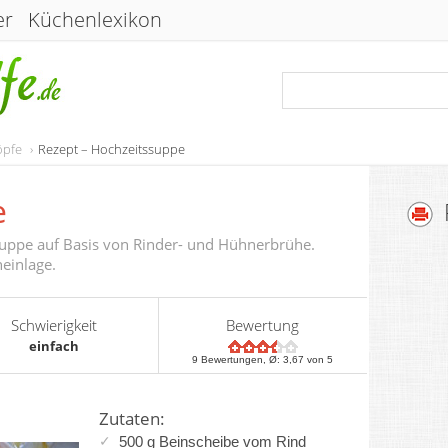
er
Küchenlexikon
öpfe
Rezept – Hochzeitssuppe
e
suppe auf Basis von Rinder- und Hühnerbrühe.
einlage.
Schwierigkeit
Bewertung
einfach
9
Bewertungen, Ø:
3,67
von 5
Zutaten:
500 g Beinscheibe vom Rind