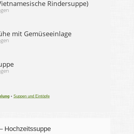
Vietnamesische Rindersuppe)
ngen
ühe mit Gemüseeinlage
ngen
uppe
ngen
mlung
•
Suppen und Eintöpfe
– Hochzeitssuppe