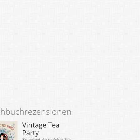
hbuchrezensionen
Vintage Tea
Party
So gelingt die perfekte Tea