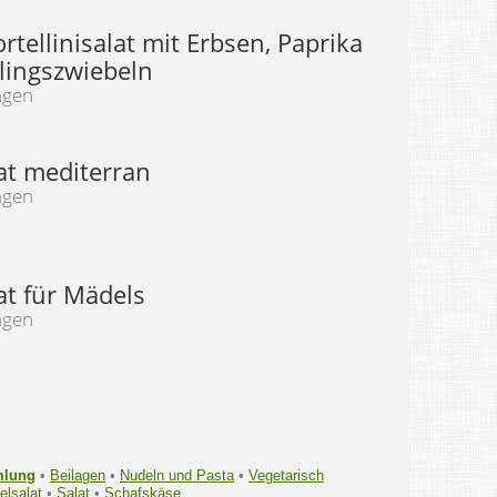
rtellinisalat mit Erbsen, Paprika
lingszwiebeln
ngen
at mediterran
ngen
at für Mädels
ngen
mlung
•
Beilagen
•
Nudeln und Pasta
•
Vegetarisch
elsalat
•
Salat
•
Schafskäse