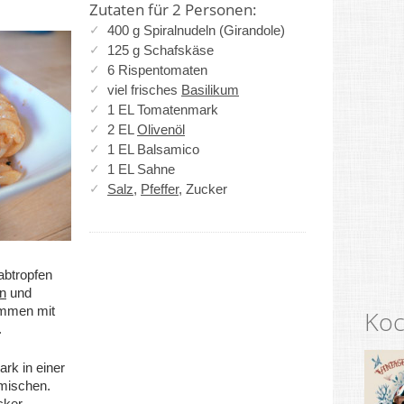
Zutaten für 2 Personen:
400 g Spiralnudeln (Girandole)
125 g Schafskäse
6 Rispentomaten
viel frisches
Basilikum
1 EL Tomatenmark
2 EL
Olivenöl
1 EL Balsamico
1 EL Sahne
Salz
,
Pfeffer
, Zucker
abtropfen
n
und
ammen mit
Koc
.
rk in einer
mischen.
cker