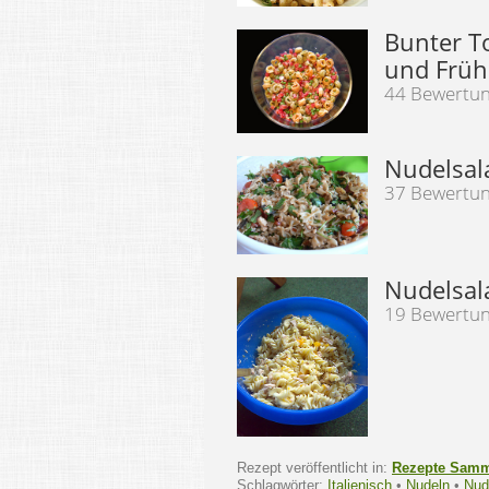
Bunter To
und Früh
44 Bewertu
Nudelsal
37 Bewertu
Nudelsal
19 Bewertu
Rezept veröffentlicht in:
Rezepte Sam
Schlagwörter:
Italienisch
•
Nudeln
•
Nud