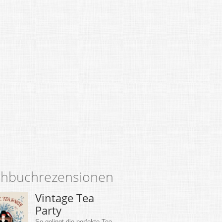
hbuchrezensionen
Vintage Tea
Party
So gelingt die perfekte Tea