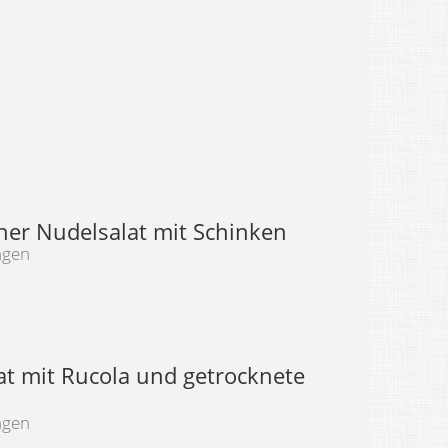
cher Nudelsalat mit Schinken
ngen
at mit Rucola und getrocknete
ngen