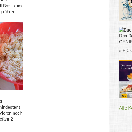
l Basilikum
g rühren.
& PIC
d
Alle 
mindestens
vieren noch
efähr 2