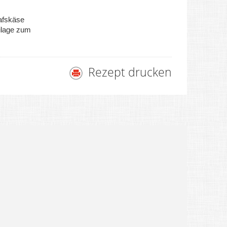
hafskäse
ilage zum
Rezept drucken