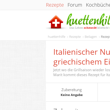
Rezepte
Forum
Kochbüch
huettenhilfe
Rezepte
Beilagen
Rezept
Italienischer N
griechischem Ei
Jetzt wo die Grillsaison wieder lo
Marit kommt dieses Rezept für Ita
Zubereitung
Keine Angabe