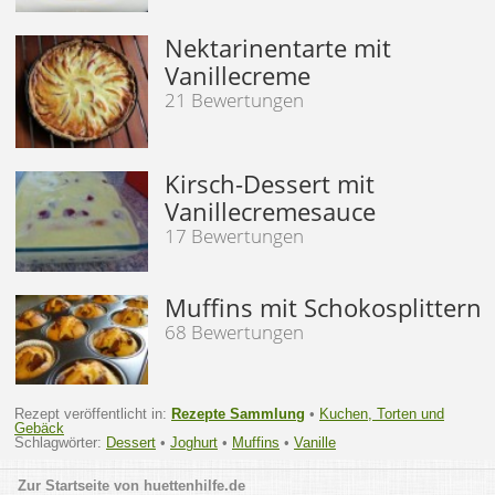
Nektarinentarte mit
Vanillecreme
21 Bewertungen
Kirsch-Dessert mit
Vanillecremesauce
17 Bewertungen
Muffins mit Schokosplittern
68 Bewertungen
Rezept veröffentlicht in:
Rezepte Sammlung
•
Kuchen, Torten und
Gebäck
Schlagwörter:
Dessert
•
Joghurt
•
Muffins
•
Vanille
huettenhilfe.de