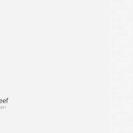
eef
gen