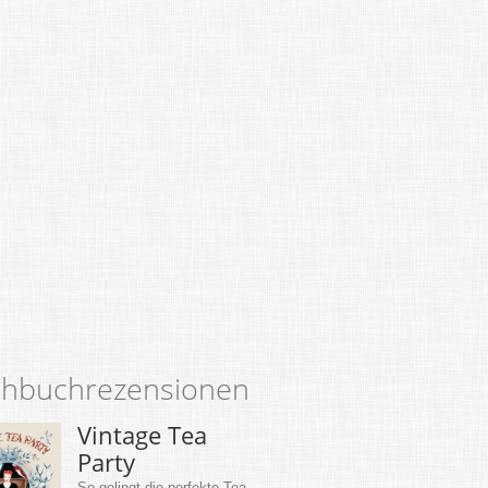
hbuchrezensionen
Vintage Tea
Party
So gelingt die perfekte Tea