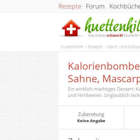
Rezepte
Forum
Kochbüch
huettenhilfe
Rezepte
Nach- und Süßsp
Kalorienbombe
Sahne, Mascar
Ein wirklich mächtiges Dessert:
und Himbeeren. Unglaublich lecker
Zubereitung
Keine Angabe