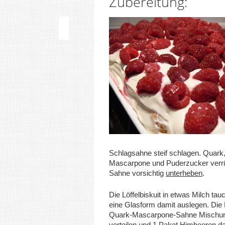
Zubereitung:
Schlagsahne steif schlagen. Quark
Mascarpone und Puderzucker verrü
Sahne vorsichtig
unterheben
.
Die Löffelbiskuit in etwas Milch ta
eine Glasform damit auslegen. Die 
Quark-Mascarpone-Sahne Mischun
verteilen und 1 Paket Himbeeren d