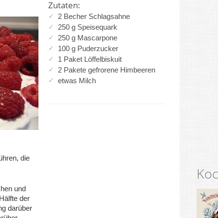
Zutaten:
2 Becher Schlagsahne
250 g Speisequark
250 g Mascarpone
100 g Puderzucker
1 Paket Löffelbiskuit
2 Pakete gefrorene Himbeeren
etwas Milch
,
hren, die
Koc
uchen und
Hälfte der
g darüber
arüber