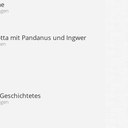
me
ngen
tta mit Pandanus und Ingwer
gen
Geschichtetes
ngen