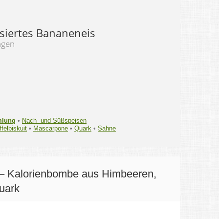
isiertes Bananeneis
ngen
mlung
•
Nach- und Süßspeisen
ffelbiskuit
•
Mascarpone
•
Quark
•
Sahne
– Kalorienbombe aus Himbeeren,
uark