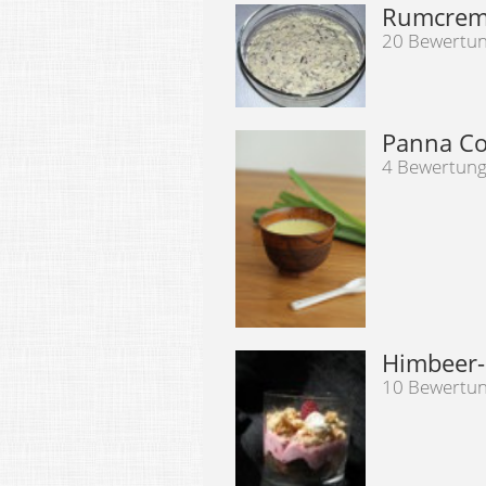
Rumcre
20 Bewertu
Panna Co
4 Bewertun
Himbeer-
10 Bewertu