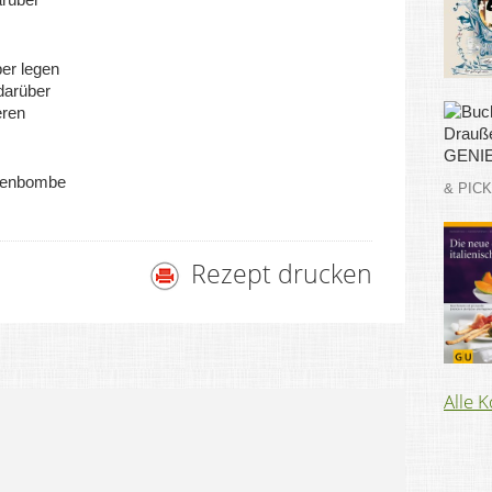
ber legen
darüber
eren
rienbombe
& PIC
Rezept drucken
Alle 