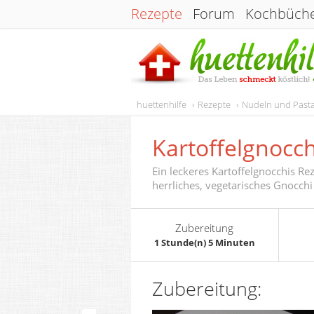
Rezepte
Forum
Kochbüch
huettenhilfe
Rezepte
Nudeln und Past
Kartoffelgnocch
Ein leckeres Kartoffelgnocchis Re
herrliches, vegetarisches Gnocchi
Zubereitung
1 Stunde(n) 5 Minuten
Zubereitung: