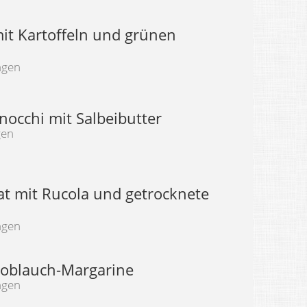
it Kartoffeln und grünen
ngen
nocchi mit Salbeibutter
gen
at mit Rucola und getrocknete
ngen
noblauch-Margarine
ngen