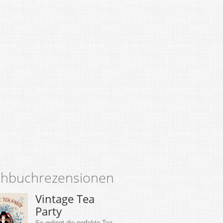
hbuchrezensionen
Vintage Tea
Party
So gelingt die perfekte Tea