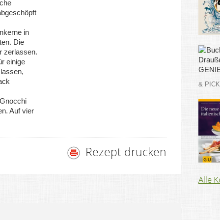
äche
abgeschöpft
enkerne in
ten. Die
 zerlassen.
r einige
 lassen,
ack
& PIC
 Gnocchi
. Auf vier
Rezept drucken
Alle 