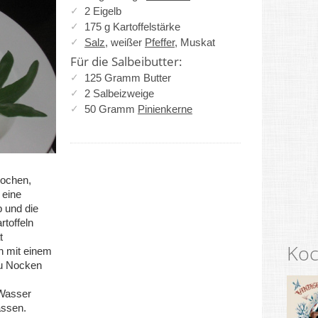
2 Eigelb
175 g Kartoffelstärke
Salz
, weißer
Pfeffer
, Muskat
Für die Salbeibutter:
125 Gramm Butter
2 Salbeizweige
50 Gramm
Pinienkerne
kochen,
 eine
 und die
rtoffeln
t
Koc
n mit einem
zu Nocken
 Wasser
assen.