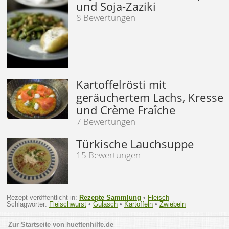
und Soja-Zaziki
8 Bewertungen
Kartoffelrösti mit
geräuchertem Lachs, Kresse
und Crème Fraîche
7 Bewertungen
Türkische Lauchsuppe
15 Bewertungen
Rezept veröffentlicht in:
Rezepte Sammlung
•
Fleisch
Schlagwörter:
Fleischwurst
•
Gulasch
•
Kartoffeln
•
Zwiebeln
huettenhilfe.de