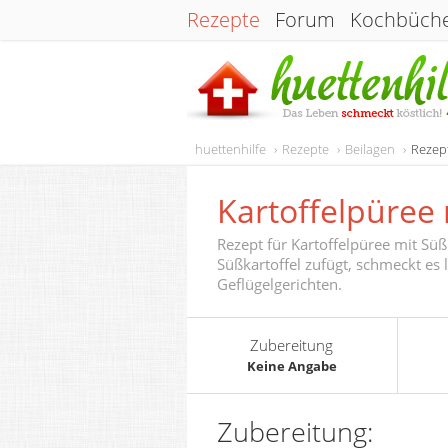
Rezepte
Forum
Kochbüch
huettenhilfe
Rezepte
Beilagen
Rezept
Kartoffelpüree 
Rezept für Kartoffelpüree mit Sü
Süßkartoffel zufügt, schmeckt es l
Geflügelgerichten.
Zubereitung
Keine Angabe
Zubereitung: