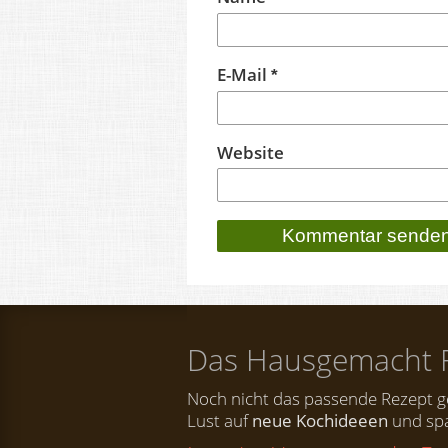
E-Mail
*
Website
Das Hausgemacht 
Noch nicht das passende Rezept 
Lust auf
neue Kochideeen
und spa