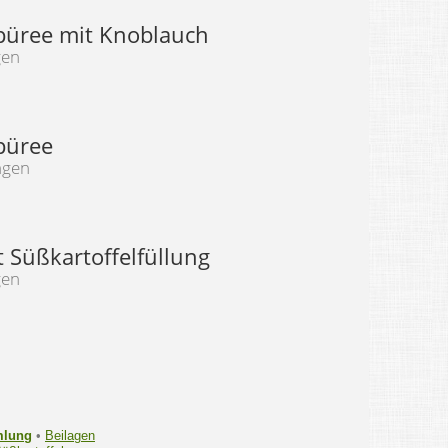
lpüree mit Knoblauch
gen
püree
ngen
 Süßkartoffelfüllung
gen
mlung
•
Beilagen