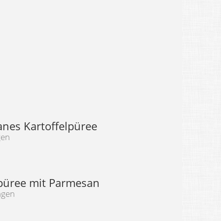
anes Kartoffelpüree
gen
lpüree mit Parmesan
ngen