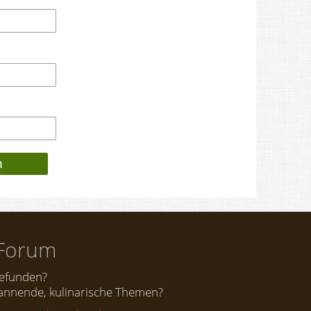
Forum
gefunden?
nnende, kulinarische Themen?