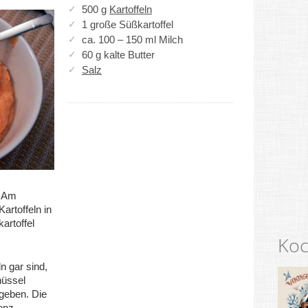
500 g
Kartoffeln
1 große Süßkartoffel
ca. 100 – 150 ml Milch
60 g kalte Butter
Salz
. Am
artoffeln in
artoffel
Koc
n gar sind,
hüssel
ugeben. Die
enz