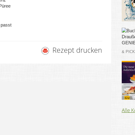
 Püree
 passt
Rezept drucken
& PIC
Alle 