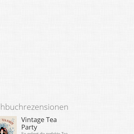
hbuchrezensionen
Vintage Tea
Party
So gelingt die perfekte Tea