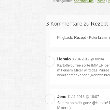
Schlagwörter:
Kartoffelpüree
•
Püree
•
S
3 Kommentare zu
Rezept –
Pingback:
Rezept - Putenbraten 
Hebalo
06.04.2012 @ 00:04
Kartoffelpürree sollte IMMER per
mit einem Mixer wird das Pürree 
wohlschmeckender „Kartoffelbrei
Jens
11.11.2015 @ 19:07
Stimmt so nicht ganz @Hebalo! M
Mixer :-)