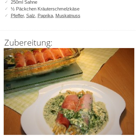
250ml Sahne
½ Päckchen Kräuterschmelzkäse
Pfeffer
,
Salz
,
Paprika
,
Muskatnuss
Zubereitung: