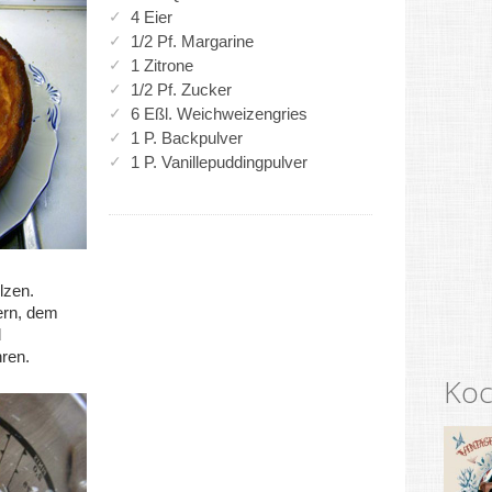
4 Eier
1/2 Pf. Margarine
1 Zitrone
1/2 Pf. Zucker
6 Eßl. Weichweizengries
1 P. Backpulver
1 P. Vanillepuddingpulver
lzen.
ern, dem
d
hren.
Koc