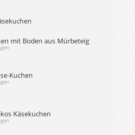
Käsekuchen
en mit Boden aus Mürbeteig
ngen
äse-Kuchen
ngen
okos Käsekuchen
ngen