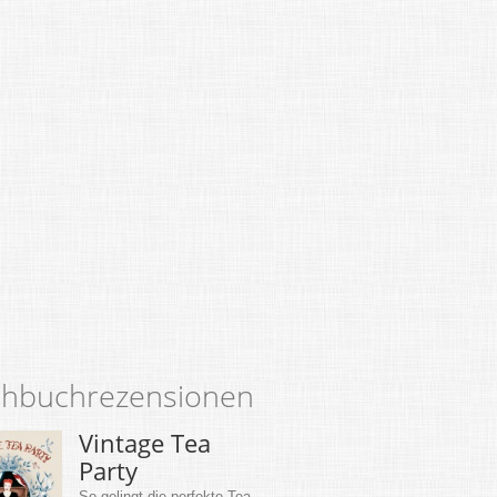
hbuchrezensionen
Vintage Tea
Party
So gelingt die perfekte Tea