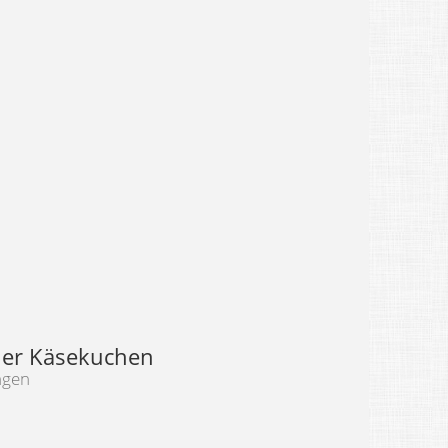
her Käsekuchen
ngen