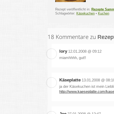
Rezept veröffentlicht in:
Rezepte Sam
Schlagwörter:
Käsekuchen
•
Kuchen
18 Kommentare zu
Rezep
lory
12.01.2008 @ 09:12
miamhhhh, gut!!
Käseplatte
13.01.2008 @ 08:1
ja der Käsekuchen ist mein Liebl
http://www.kaeseplatte.com/kase
Joe
27.01.2008 @ 12:47