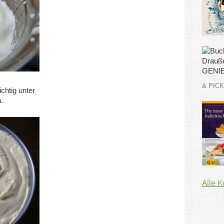
& PIC
chtig unter
.
Alle 