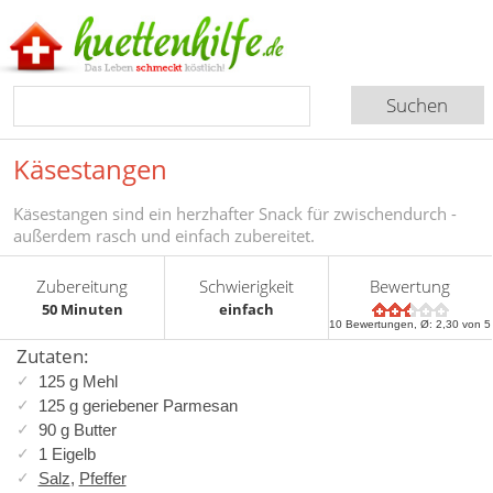
Käsestangen
Käsestangen sind ein herzhafter Snack für zwischendurch -
außerdem rasch und einfach zubereitet.
Zubereitung
Schwierigkeit
Bewertung
50 Minuten
einfach
10
Bewertungen, Ø:
2,30
von 5
Zutaten:
125 g Mehl
125 g geriebener Parmesan
90 g Butter
1 Eigelb
Salz
,
Pfeffer