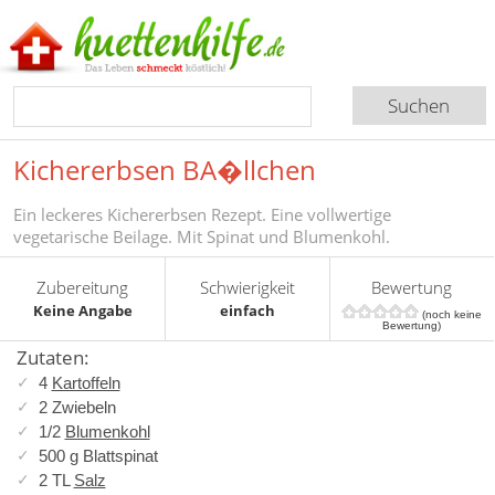
Kichererbsen BA�llchen
Ein leckeres Kichererbsen Rezept. Eine vollwertige
vegetarische Beilage. Mit Spinat und Blumenkohl.
Zubereitung
Schwierigkeit
Bewertung
Keine Angabe
einfach
(noch keine
Bewertung)
Zutaten:
4
Kartoffeln
2 Zwiebeln
1/2
Blumenkohl
500 g Blattspinat
2 TL
Salz