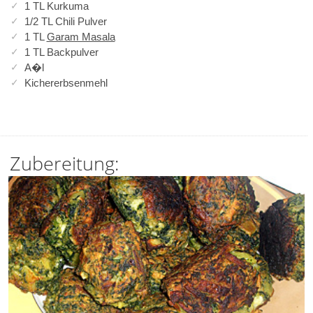
1 TL Kurkuma
1/2 TL Chili Pulver
1 TL
Garam Masala
1 TL Backpulver
A�l
Kichererbsenmehl
Zubereitung: