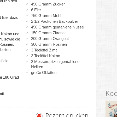
 durch den
450 Gramm Zucker
6 Eier
750 Gramm Mehl
d Eier dazu
2 1/2 Päckchen Backpulver
450 Gramm gemahlene
Nüsse
150 Gramm Zitronat
, Kakao und
200 Gramm Orangeat
l, sowie die
Rosinen,
300 Gramm
Rosinen
beiten.
3 Teelöffel
Zimt
3 Teelöffel Kakao
f die
2 Messerspitzen gemahlene
Nelken
große Oblatten
ei 180 Grad
Koc
mit
Rezept drucken