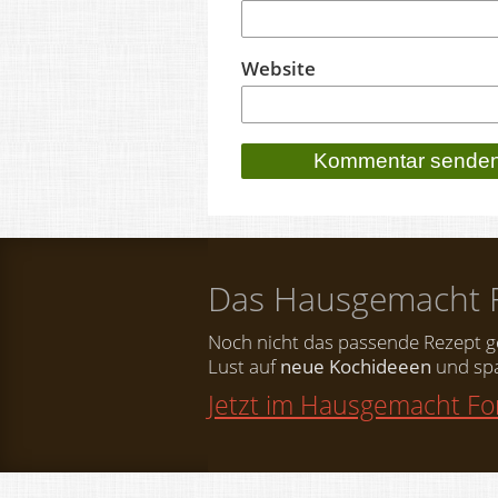
Website
Das Hausgemacht 
Noch nicht das passende Rezept 
Lust auf
neue Kochideeen
und spa
Jetzt im Hausgemacht F