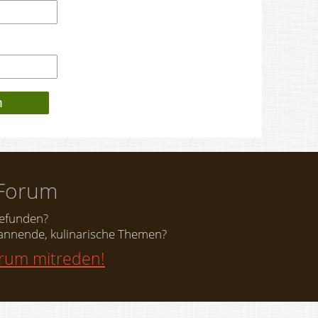
Forum
gefunden?
nnende, kulinarische Themen?
orum mitreden!