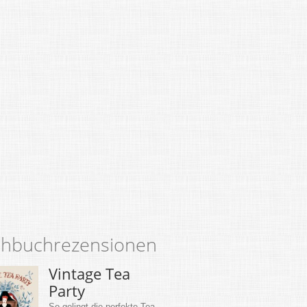
hbuchrezensionen
Vintage Tea
Party
So gelingt die perfekte Tea