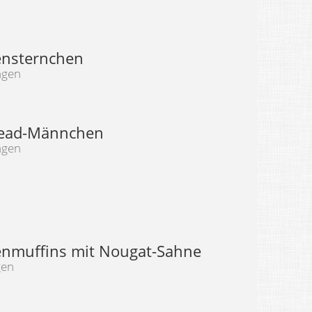
nsternchen
ngen
read-Männchen
ngen
nmuffins mit Nougat-Sahne
gen