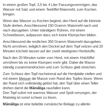
In einem großen Topf, 3,5 bis 4 Liter Fassungsvermögen, das
Wasser mit Salz und einem Teelöffel Maismehl, zum Kochen
bringen.
Wenn das Wasser zu Kochen beginnt, den Herd auf die kleinste
Stufe drehen. Anschliessend 150 Gramm Maismehl nach und
nach dazugeben. Unter ständigem Rühren, mit einem
Schneebesen, aufpassen dass sich keine Klümpchen bilden.
Anschliessend die restlichen 350 Gramm Maismehl dazugeben.
Nicht umrühren, lediglich den Deckel auf dem Topf setzen und 20
Minuten köcheln lassen auf der zweit niedrigsten Herdstuffe.
Nach den 20 Minuten runter vom Herd, mit einem Holzlöffel
umrühren bis es keine Klumpen mehr gibt. Dabei die Masse
ständig zusammendrücken und zum Schluss glatt streichen.
Zum Schluss den Topf nocheinmal auf die Herdplatte stellen und
mit einem
Messer
die Masse vom Rand des Topfes lösen. Wenn
der Rand sich vollständig gelöst hat, den Topf über einen Teller
drehen damit die
Mămăliga
rausfallen kann.
Den Topf sofort mit warmes Wasser und Spüli versorgen, der
Maisteig ist sonst schwer zu lösen.
Mămăliga
ist eine beliebte rumänische Beilage zu allerlei