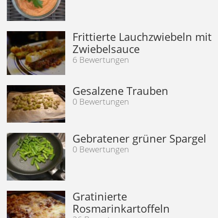
Frittierte Lauchzwiebeln mit
Zwiebelsauce
6 Bewertungen
Gesalzene Trauben
0 Bewertungen
Gebratener grüner Spargel
0 Bewertungen
Gratinierte
Rosmarinkartoffeln