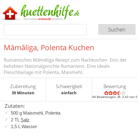
Mămăliga, Polenta Kuchen
Rumänisches Mămăliga Rezept zum Nachkochen. Eins der
beliebten Nationalgerichte Rumäniens. Eine ideale
Fleischbeilage mit Polenta, Maismehl.
Zubereitung
Schwierigkeit
Bewertung
35 Minuten
einfach
49
Bewertungen, Ø:
3,43
von 5
Zutaten:
500 g Maismehl, Polenta
2 TL
Salz
1,5 L Wasser