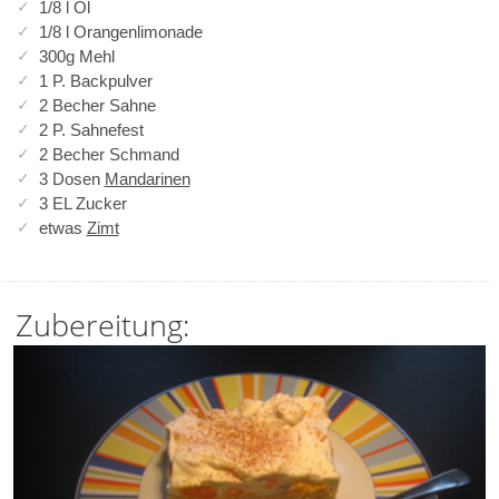
1/8 l Öl
1/8 l Orangenlimonade
300g Mehl
1 P. Backpulver
2 Becher Sahne
2 P. Sahnefest
2 Becher Schmand
3 Dosen
Mandarinen
3 EL Zucker
etwas
Zimt
Zubereitung: