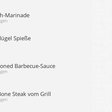
sch-Marinade
ngen
lügel Spieße
g
ioned Barbecue-Sauce
ngen
Bone Steak vom Grill
ngen