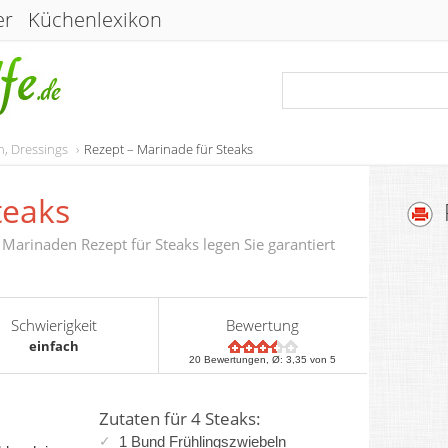
er
Küchenlexikon
, Dressings
Rezept – Marinade für Steaks
teaks
Marinaden Rezept für Steaks legen Sie garantiert
Schwierigkeit
Bewertung
einfach
20
Bewertungen, Ø:
3,35
von 5
Zutaten für 4 Steaks:
1 Bund Frühlingszwiebeln