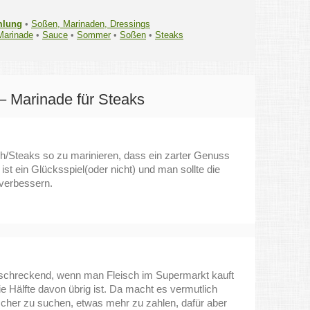
mlung
•
Soßen, Marinaden, Dressings
Marinade
•
Sauce
•
Sommer
•
Soßen
•
Steaks
– Marinade für Steaks
ch/Steaks so zu marinieren, dass ein zarter Genuss
st ein Glücksspiel(oder nicht) und man sollte die
 verbessern.
rschreckend, wenn man Fleisch im Supermarkt kauft
 Hälfte davon übrig ist. Da macht es vermutlich
scher zu suchen, etwas mehr zu zahlen, dafür aber