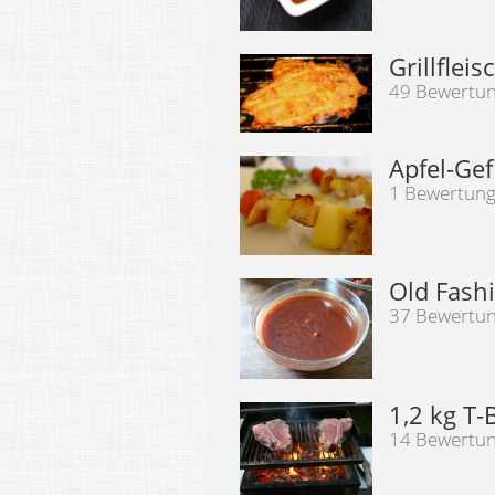
Grillflei
49 Bewertu
Apfel-Gef
1 Bewertun
Old Fash
37 Bewertu
1,2 kg T-
14 Bewertu