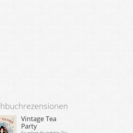
hbuchrezensionen
Vintage Tea
Party
So gelingt die perfekte Tea