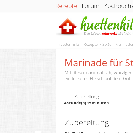
Rezepte
Forum
Kochbüch
huettenhilfe
Rezepte
Soßen, Marinaden
Marinade für S
Mit diesem aromatisch, würzigen 
ein leckeres Fleisch auf dem Grill.
Zubereitung
4 Stunde(n) 15 Minuten
Zubereitung: