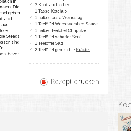
blauch
in
3 Knoblauchzehen
braten. Die
1 Tasse Ketchup
üssel geben
1 halbe Tasse Weinessig
oblauch
1 Teelöffel Worcestershire Sauce
inade
olie
1 halber Teelöffel Chilipulver
die Steaks
1 Teelöffel scharfer Senf
ossen sind
1 Teelöffel
Salz
ür
2 Teelöffel gemischte
Kräuter
sen, bevor
Rezept drucken
Koc