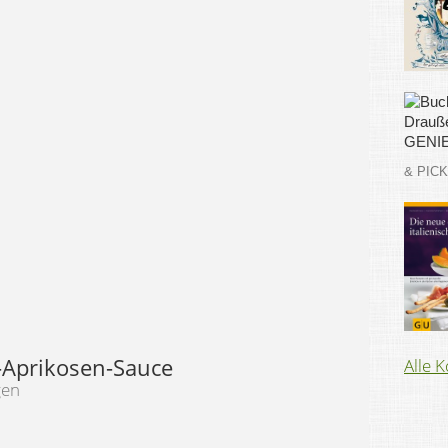
& PIC
Aprikosen-Sauce
Alle 
gen