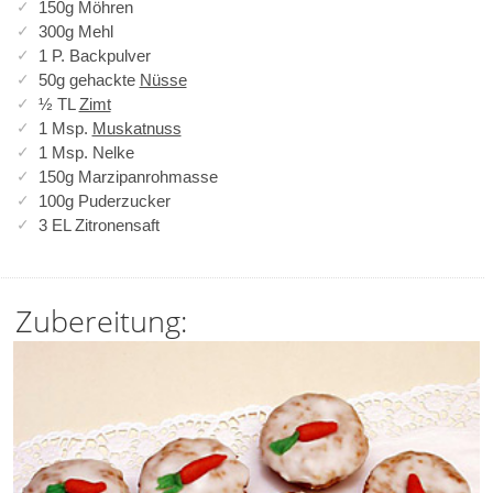
150g Möhren
300g Mehl
1 P. Backpulver
50g gehackte
Nüsse
½ TL
Zimt
1 Msp.
Muskatnuss
1 Msp. Nelke
150g Marzipanrohmasse
100g Puderzucker
3 EL Zitronensaft
Zubereitung: