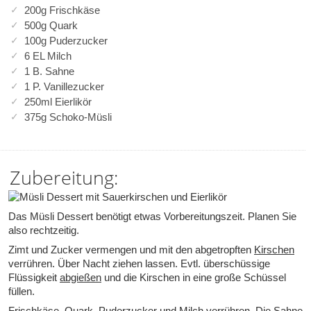
200g Frischkäse
500g Quark
100g Puderzucker
6 EL Milch
1 B. Sahne
1 P. Vanillezucker
250ml Eierlikör
375g Schoko-Müsli
Zubereitung:
Das Müsli Dessert benötigt etwas Vorbereitungszeit. Planen Sie
also rechtzeitig.
Zimt und Zucker vermengen und mit den abgetropften
Kirschen
verrühren. Über Nacht ziehen lassen. Evtl. überschüssige
Flüssigkeit
abgießen
und die Kirschen in eine große Schüssel
füllen.
Frischkäse, Quark, Puderzucker und Milch verrühren. Die Sahne