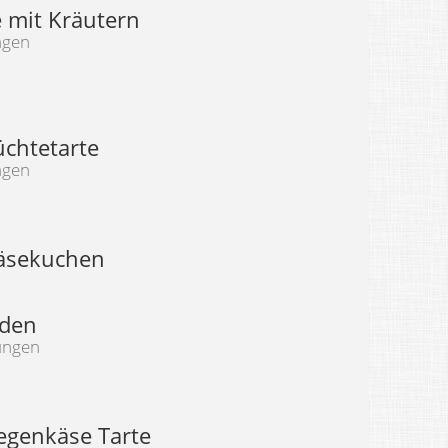
e mit Kräutern
ngen
üchtetarte
ngen
Käsekuchen
oden
ungen
iegenkäse Tarte