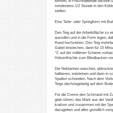
formen, in Frischhaltefolie wickeln 
mindestens 1/2 Stunde in den Kühl
stellen.
Eine Tarte- oder Springform mit Butt
Den Teig auf der Arbeitsfläche zu e
ausrollen und in die Form legen, da
Rand hochziehen. Den Teig mehrfac
Gabel einstechen, dann für 15 Minu
°C auf der mittleren Schiene vorbac
Hülsenfrüchte zum Blindbacken ve
Die Nektarinen waschen, abtrockne
halbieren, entsteinen und dann in 
Spalten schneiden. Nach dem Vor
Teigs dachziegelartig auf dem Boden
Für die Creme den Schmand mit Zu
glatt rühren, das Mark aus der Vani
kratzen und zusammen mit der Spe
dazugeben und alles gründlich verq