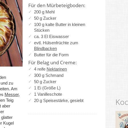
Für den Mürbeteigboden:
200 g Mehl
50 g Zucker
100 g kalte Butter in kleinen
Stücken
ca. 3 El Eiswasser
evtl. Hülsenfrüchte zum
Blindbacken
Butter für die Form
Für Belag und Creme:
4 reife
Nektarinen
300 g Schmand
oden
50 g Zucker
 und zu
1 Ei (Größe L)
eiten. Am
1 Vanilleschote
les
Messer
,
Koc
en Teig
20 g Speisestärke, gesiebt
t aber
er
glatter
er Kugel