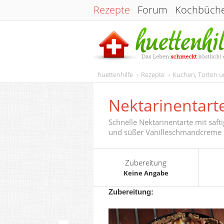
Rezepte
Forum
Kochbüch
huettenhilfe
Rezepte
Kuchen, Torten 
Nektarinentart
Schnelle Nektarinentarte mit sa
und süßer Vanilleschmandcreme
Zubereitung
Keine Angabe
Zubereitung: