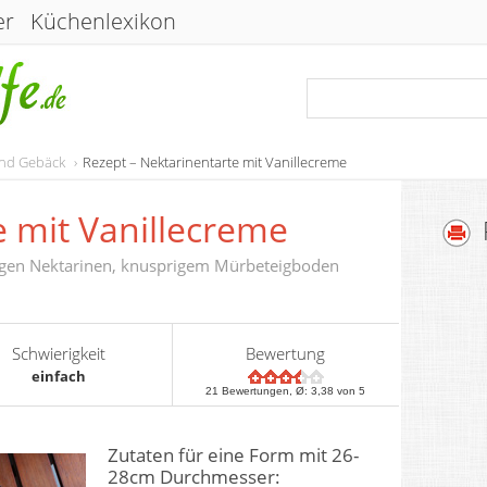
er
Küchenlexikon
und Gebäck
Rezept – Nektarinentarte mit Vanillecreme
e mit Vanillecreme
ftigen Nektarinen, knusprigem Mürbeteigboden
Schwierigkeit
Bewertung
einfach
21
Bewertungen, Ø:
3,38
von 5
Zutaten für eine Form mit 26-
28cm Durchmesser: