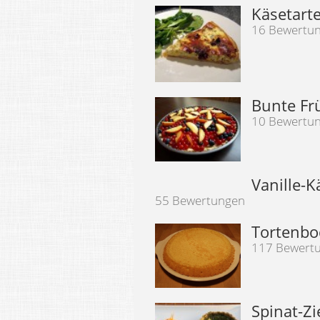
Käsetart
16 Bewertu
Bunte Fr
10 Bewertu
Vanille-
55 Bewertungen
Tortenb
117 Bewert
Spinat-Z