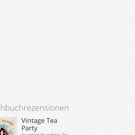
hbuchrezensionen
Vintage Tea
Party
So gelingt die perfekte Tea