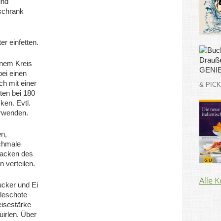
und
schrank
er einfetten.
inem Kreis
bei einen
h mit einer
& PIC
ten bei 180
ken. Evtl.
rwenden.
n,
schmale
backen des
 verteilen.
Alle 
cker und Ei
lleschote
isestärke
uirlen. Über