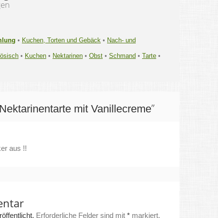
gen
mlung
•
Kuchen, Torten und Gebäck
•
Nach- und
ösisch
•
Kuchen
•
Nektarinen
•
Obst
•
Schmand
•
Tarte
•
”
Nektarinentarte mit Vanillecreme
r aus !!
entar
ffentlicht.
Erforderliche Felder sind mit
*
markiert.