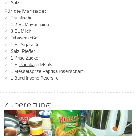
Salz
Für die Marinade:
Thunfischöl
1-2 EL Mayonnaise
3 EL Milch
Tabascosoße
1 EL Sojasoße
Salz,
Pfeffer
1 Prise Zucker
1 El
Paprika
edelsüß
1 Messerspitze Paprika rosenscharf
1 Bund frische
Petersilie
Zubereitung: