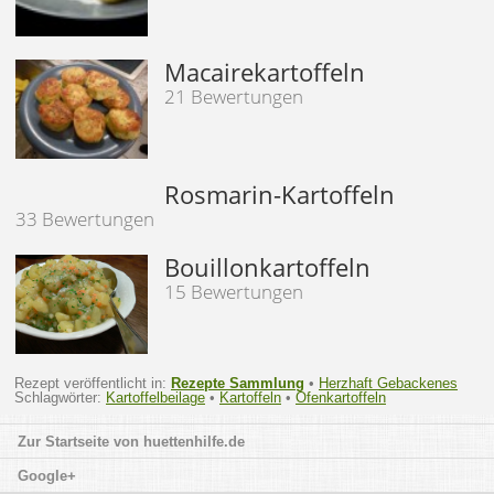
Macairekartoffeln
21 Bewertungen
Rosmarin-Kartoffeln
33 Bewertungen
Bouillonkartoffeln
15 Bewertungen
Rezept veröffentlicht in:
Rezepte Sammlung
•
Herzhaft Gebackenes
Schlagwörter:
Kartoffelbeilage
•
Kartoffeln
•
Ofenkartoffeln
huettenhilfe.de
Google+