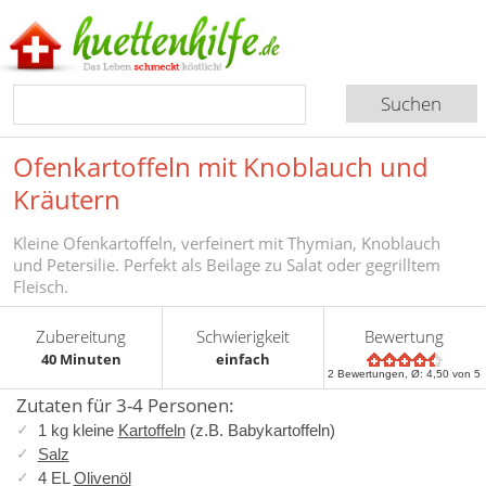
Ofenkartoffeln mit Knoblauch und
Kräutern
Kleine Ofenkartoffeln, verfeinert mit Thymian, Knoblauch
und Petersilie. Perfekt als Beilage zu Salat oder gegrilltem
Fleisch.
Zubereitung
Schwierigkeit
Bewertung
40 Minuten
einfach
2
Bewertungen, Ø:
4,50
von 5
Zutaten für 3-4 Personen:
1 kg kleine
Kartoffeln
(z.B. Babykartoffeln)
Salz
4 EL
Olivenöl