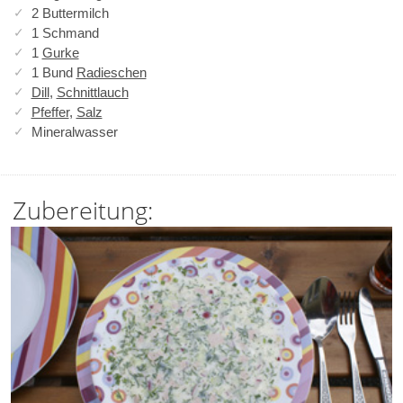
2 Buttermilch
1 Schmand
1
Gurke
1 Bund
Radieschen
Dill
,
Schnittlauch
Pfeffer
,
Salz
Mineralwasser
Zubereitung: