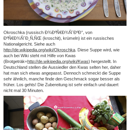
Okroschka (russisch Ð¾ÐºÑ€Ð¾ÑˆÐºÐ°, von
ÐºÑ€Ð¾ÑˆÐ¸Ñ‚ÑŒ (kroschit), krümeln) ist ein russisches
Nationalgericht. Siehe auch
http://de.wikipedia.org/wiki/Okroschka
. Diese Suppe wird, wie
auch bei Wiki steht mit Hilfe von Kwas
(Brotgeträk=
http://de.wikipedia.org/wiki/Kwas
) hergestellt. In
Deutschland stellen die Aussiedler den Kwas selten her, daher
hat man sich etwas angepasst. Dennoch schmeckt die Suppe
sehr ähnlich, manche finde den Geschmack sogar besser als
früher. Los gehts! Die Zubereitung ist sehr einfach und dauert
nicht mal 30 Minuten.