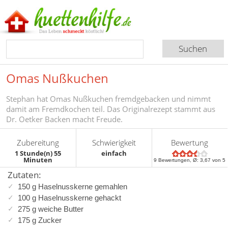
Omas Nußkuchen
Stephan hat Omas Nußkuchen fremdgebacken und nimmt
damit am Fremdkochen teil. Das Originalrezept stammt aus
Dr. Oetker Backen macht Freude.
Zubereitung
Schwierigkeit
Bewertung
1 Stunde(n) 55
einfach
Minuten
9
Bewertungen, Ø:
3,67
von 5
Zutaten:
150 g Haselnusskerne gemahlen
100 g Haselnusskerne gehackt
275 g weiche Butter
175 g Zucker