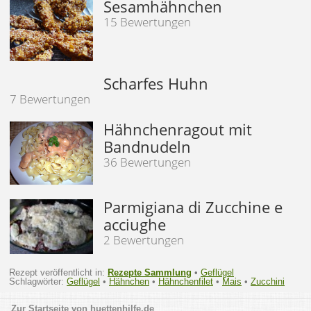
Sesamhähnchen
15 Bewertungen
Scharfes Huhn
7 Bewertungen
Hähnchenragout mit
Bandnudeln
36 Bewertungen
Parmigiana di Zucchine e
acciughe
2 Bewertungen
Rezept veröffentlicht in:
Rezepte Sammlung
•
Geflügel
Schlagwörter:
Geflügel
•
Hähnchen
•
Hähnchenfilet
•
Mais
•
Zucchini
huettenhilfe.de