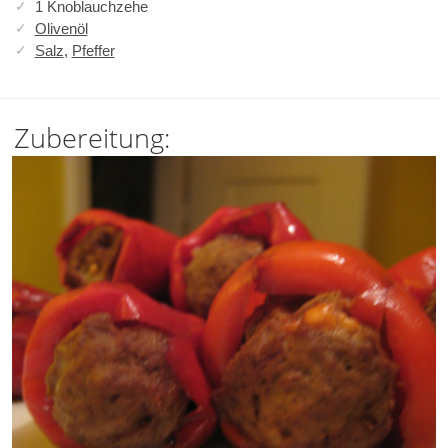
1 Knoblauchzehe
Olivenöl
Salz
,
Pfeffer
Zubereitung: