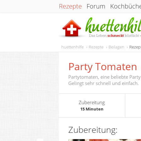
Rezepte
Forum
Kochbüch
huettenhilfe
Rezepte
Beilagen
Rezep
Party Tomaten
Partytomaten, eine beliebte Party
Gelingt sehr schnell und einfach.
Zubereitung
15 Minuten
Zubereitung: