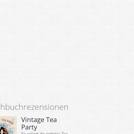
hbuchrezensionen
Vintage Tea
Party
So gelingt die perfekte Tea