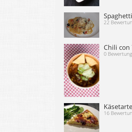
Spaghett
22 Bewertu
Chili con
0 Bewertun
Käsetart
16 Bewertu