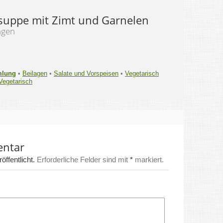
uppe mit Zimt und Garnelen
ngen
mlung
•
Beilagen
•
Salate und Vorspeisen
•
Vegetarisch
Vegetarisch
entar
ffentlicht.
Erforderliche Felder sind mit
*
markiert.