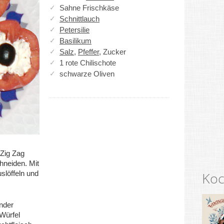
Sahne Frischkäse
Schnittlauch
Petersilie
Basilikum
Salz
,
Pfeffer
, Zucker
1 rote Chilischote
schwarze Oliven
 Zig Zag
chneiden. Mit
slöffeln und
Koc
ander
 Würfel