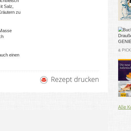
htfleisch
t Salz,
Kräutern zu
 Masse
ch
& PIC
auch einen
Rezept drucken
Alle 