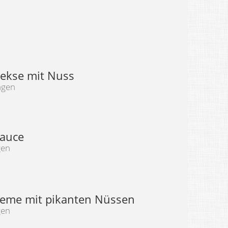
ekse mit Nuss
ngen
auce
gen
eme mit pikanten Nüssen
gen