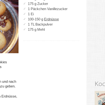
175 g Zucker
1 Päckchen Vanillezucker
1 Ei
100-150 g
Erdnüsse
1 TL Backpulver
175 g Mehl
okies
as
Koc
h und nach
azu geben.
n Erdnüsse,