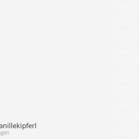
anillekipferl
ngen