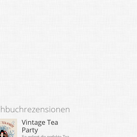
hbuchrezensionen
Vintage Tea
Party
So gelingt die perfekte Tea