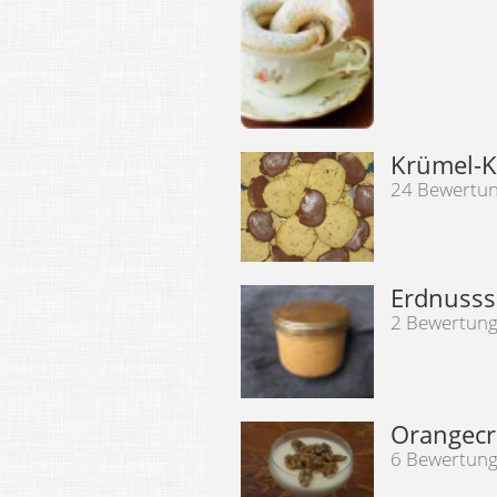
Krümel-K
24 Bewertu
Erdnusss
2 Bewertun
Orangecr
6 Bewertun