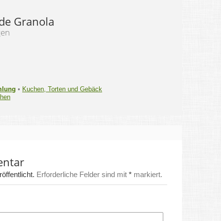
e Granola
gen
mlung
•
Kuchen, Torten und Gebäck
chen
entar
ffentlicht.
Erforderliche Felder sind mit
*
markiert.