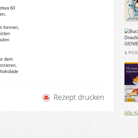
 etwa 60
en.
ln formen,
izten
nuten
& PIC
vor dem
rzieren,
chokolade
Rezept drucken
Alle 