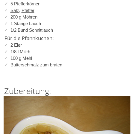
5 Pfefferkörner
Salz
,
Pfeffer
200 g Möhren
1 Stange Lauch
1/2 Bund
Schnittlauch
Für die Pfannkuchen:
2 Eier
1/8 l Milch
100 g Mehl
Butterschmalz zum braten
Zubereitung: