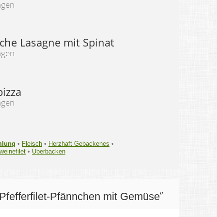
ngen
sche Lasagne mit Spinat
ngen
pizza
ngen
mlung
•
Fleisch
•
Herzhaft Gebackenes
•
einefilet
•
Überbacken
”
Pfefferfilet-Pfännchen mit Gemüse