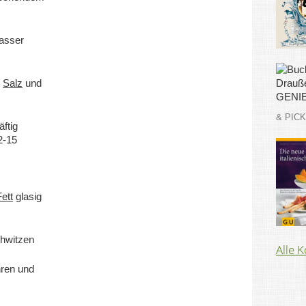
asser
t
Salz
und
& PIC
äftig
12-15
Fett
glasig
chwitzen
Alle 
ren und