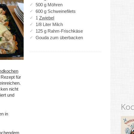
500 g Möhren
600 g Schweinefilets
1
Zwiebel
1/8 Liter Milch
125 g Rahm-Frischkäse
Gouda zum überbacken
mdkochen
 Rezept für
einreichen.
ken nicht
ert und
Koc
en in
 kochendem