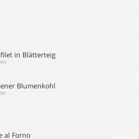
ilet in Blätterteig
gen
ener Blumenkohl
gen
le al Forno