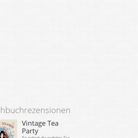
hbuchrezensionen
Vintage Tea
Party
So gelingt die perfekte Tea