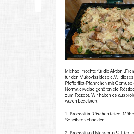
Michael möchte für die Aktion „
Fre
für den Mukoviszidose e.V.
“ dieses
Pfefferfilet-Pfännchen mit
Gemüse
Normalerweise gehören die Röstiec
zum Rezept. Wir haben es ausprobi
waren begeistert.
1. Broccoli in Röschen teilen, Möhr
Scheiben schneiden
2. Broccoli und Möhren in ¼ Liter