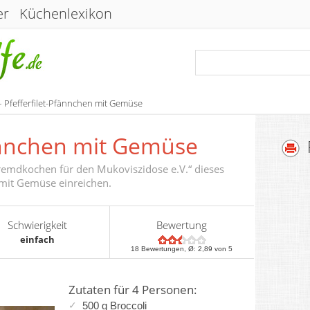
er
Küchenlexikon
– Pfefferfilet-Pfännchen mit Gemüse
fännchen mit Gemüse
remdkochen für den Mukoviszidose e.V.“ dieses
 mit Gemüse einreichen.
Schwierigkeit
Bewertung
einfach
18
Bewertungen, Ø:
2,89
von 5
Zutaten für 4 Personen:
500 g Broccoli