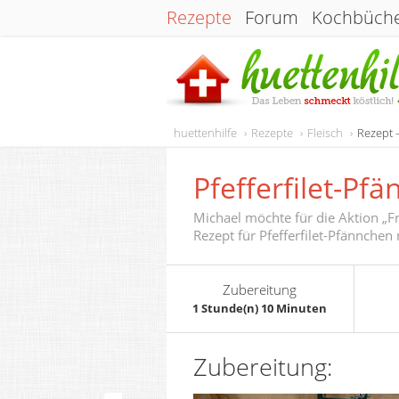
Rezepte
Forum
Kochbüch
huettenhilfe
Rezepte
Fleisch
Rezept 
Pfefferfilet-P
Michael möchte für die Aktion „F
Rezept für Pfefferfilet-Pfännchen
Zubereitung
1 Stunde(n) 10 Minuten
Zubereitung: