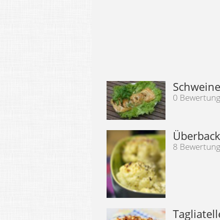
Schweinef
0 Bewertun
Überback
8 Bewertun
Tagliatel