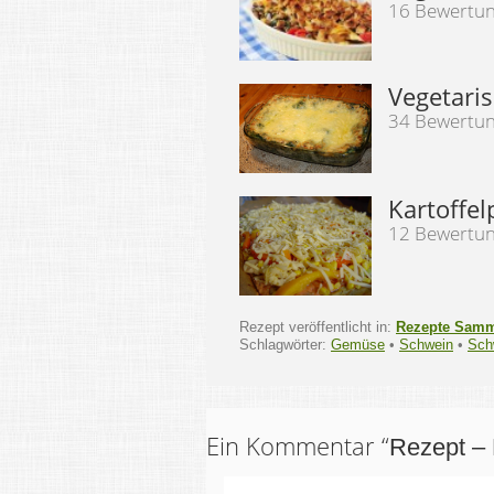
16 Bewertu
Vegetari
34 Bewertu
Kartoffel
12 Bewertu
Rezept veröffentlicht in:
Rezepte Sam
Schlagwörter:
Gemüse
•
Schwein
•
Schw
Ein Kommentar “
Rezept – 