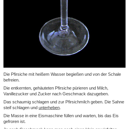
Die Pfirsiche mit heißem Wasser begießen und von der Schale
befreien.
Die entkernten, gehäuteten Pfirsiche pürieren und Milch,
Vanillezucker und Zucker nach Geschmack dazugeben.
Das schaumig schlagen und zur Pfirsichmilch geben. Die Sahne
steif schlagen und
unterheben
.
Die Masse in eine Eismaschine füllen und warten, bis das Eis
gefroren ist.