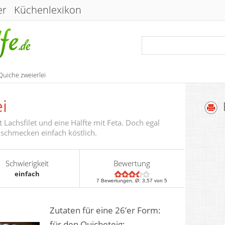
er
Küchenlexikon
Quiche zweierlei
i
 Lachsfilet und eine Hälfte mit Feta. Doch egal
 schmecken einfach köstlich.
Schwierigkeit
Bewertung
einfach
7
Bewertungen, Ø:
3,57
von 5
Zutaten für eine 26’er Form:
für den Quicheteig: