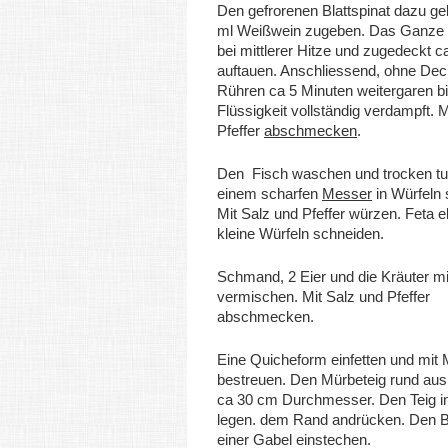
Den gefrorenen Blattspinat dazu g
ml Weißwein zugeben. Das Ganze 
bei mittlerer Hitze und zugedeckt c
auftauen. Anschliessend, ohne Deck
Rühren ca 5 Minuten weitergaren bi
Flüssigkeit vollständig verdampft. 
Pfeffer
abschmecken
.
Den Fisch waschen und trocken tup
einem scharfen
Messer
in Würfeln 
Mit Salz und Pfeffer würzen. Feta eb
kleine Würfeln schneiden.
Schmand, 2 Eier und die Kräuter mi
vermischen. Mit Salz und Pfeffer
abschmecken.
Eine Quicheform einfetten und mit 
bestreuen. Den Mürbeteig rund ausr
ca 30 cm Durchmesser. Den Teig i
legen. dem Rand andrücken. Den 
einer Gabel einstechen.