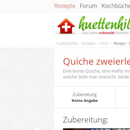
Rezepte
Forum
Kochbüch
huettenhilfe
Rezepte
Fisch
Rezept – 
Quiche zweierle
Eine bunte Quiche, eine Hälfte mit
welche Seite man erwischt, beide
Zubereitung
Keine Angabe
Zubereitung: