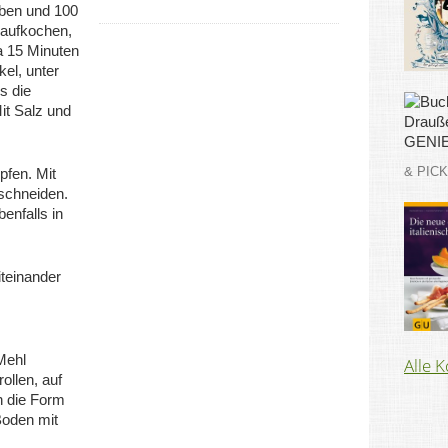
eben und 100
aufkochen,
a 15 Minuten
el, unter
s die
Mit Salz und
& PIC
fen. Mit
schneiden.
enfalls in
teinander
Mehl
Alle 
ollen, auf
n die Form
Boden mit