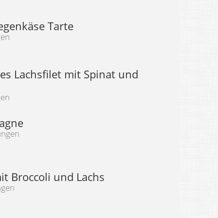
iegenkäse Tarte
gen
s Lachsfilet mit Spinat und
gen
sagne
ungen
it Broccoli und Lachs
ngen