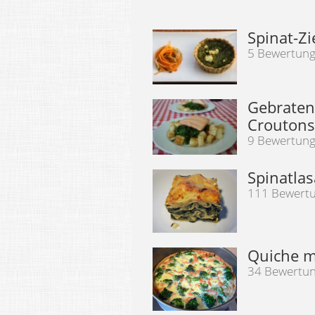
Spinat-Z
5 Bewertun
Gebratene
Croutons
9 Bewertun
Spinatla
111 Bewert
Quiche m
34 Bewertu