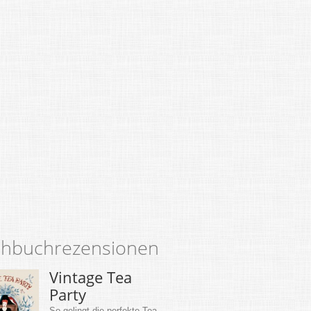
hbuchrezensionen
Vintage Tea
Party
So gelingt die perfekte Tea