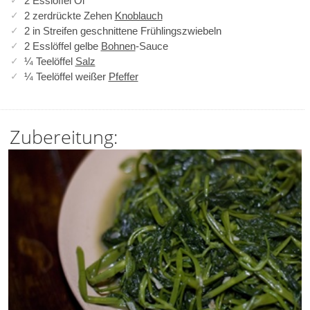
2 Esslöffel Öl
2 zerdrückte Zehen
Knoblauch
2 in Streifen geschnittene Frühlingszwiebeln
2 Esslöffel gelbe
Bohnen
-Sauce
¼ Teelöffel
Salz
¼ Teelöffel weißer
Pfeffer
Zubereitung: